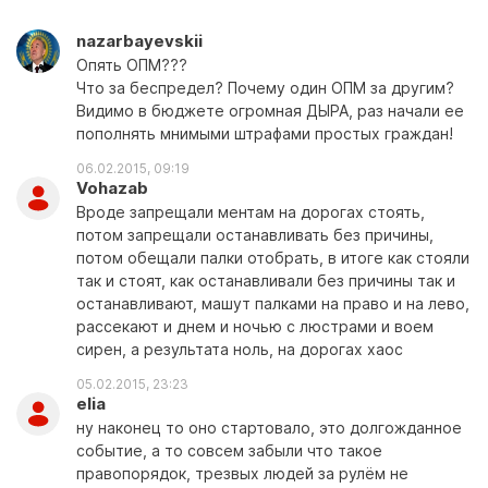
nazarbayevskii
Опять ОПМ???
Что за беспредел? Почему один ОПМ за другим?
Видимо в бюджете огромная ДЫРА, раз начали ее
пополнять мнимыми штрафами простых граждан!
06.02.2015, 09:19
Vohazab
Вроде запрещали ментам на дорогах стоять,
потом запрещали останавливать без причины,
потом обещали палки отобрать, в итоге как стояли
так и стоят, как останавливали без причины так и
останавливают, машут палками на право и на лево,
рассекают и днем и ночью с люстрами и воем
сирен, а результата ноль, на дорогах хаос
05.02.2015, 23:23
elia
ну наконец то оно стартовало, это долгожданное
событие, а то совсем забыли что такое
правопорядок, трезвых людей за рулём не