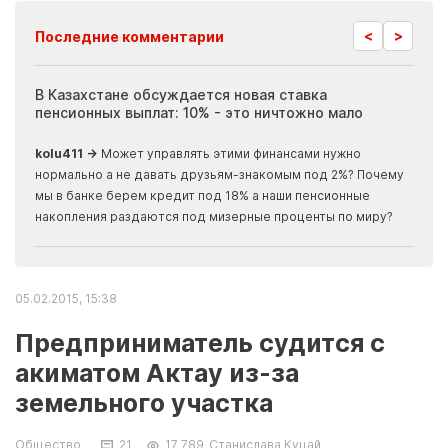
<
>
Последние комментарии
ия
В Казахстане обсуждается новая ставка
Иноп
пенсионных выплат: 10% - это ничтожно мало
журн
скры
kolu411 →
Может управлять этими финансами нужно
Apma
нормально а не давать друзьям-знакомым под 2%? Почему
прогн
мы в банке берем кредит под 18% а наши пенсионные
накопления раздаются под мизерные проценты по миру?
05.02.2015, 15:38
Предприниматель судится с
акиматом Актау из-за
земельного участка
Общество
21
17 789
Станислава Куцай