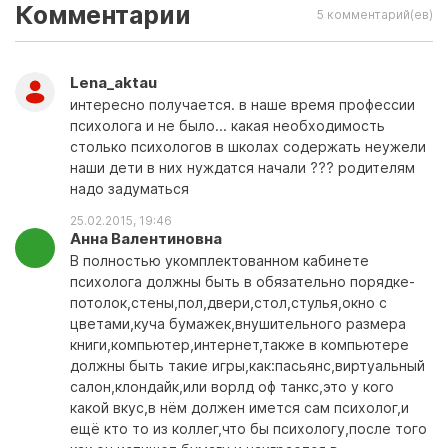
Комментарии
5 комментарий(ев)
Lena_aktau
интересно получается. в наше время профессии
психолога и не было... какая необходимость
столько психологов в школах содержать неужели
наши дети в них нуждатся начали ??? родителям
надо задуматься
25.02.2015, 19:46
Анна Валентиновна
В полностью укомплектованном кабинете
психолога должны быть в обязательно порядке-
потолок,стены,пол,двери,стол,стулья,окно с
цветами,куча бумажек,внушительного размера
книги,компьютер,интернет,также в компьютере
должны быть такие игры,как:пасьянс,виртуальный
салон,клондайк,или ворлд оф танкс,это у кого
какой вкус,в нём должен имется сам психолог,и
ещё кто то из коллег,что бы психологу,после того