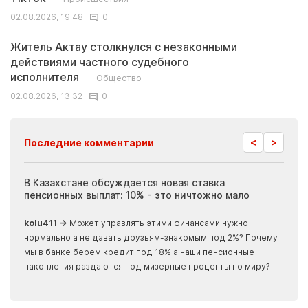
02.08.2026, 19:48
0
Житель Актау столкнулся с незаконными
действиями частного судебного
исполнителя
Общество
02.08.2026, 13:32
0
<
>
Последние комментарии
ия
В Казахстане обсуждается новая ставка
Иноп
пенсионных выплат: 10% - это ничтожно мало
журн
скры
kolu411 →
Может управлять этими финансами нужно
Apma
нормально а не давать друзьям-знакомым под 2%? Почему
прогн
мы в банке берем кредит под 18% а наши пенсионные
накопления раздаются под мизерные проценты по миру?