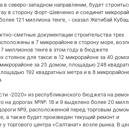
да в северо-западном направлении, будет строитьс
тау в сторону Форт-Шевченко и соединит микрор
олее 121 миллиона тенге, - сказал Жетибай Кубаш
ектно-сметные документации строительства трех
сположены в 7 микрорайоне в сторону моря, возл
 7 миллионов тенге в этом году в бюджете
 стоянок для такси: в 12 микрорайоне за 40 домо
 микрорайоне за 25 домом, площадью 248 квадра
площадью 192 квадратных метра и в 8 микрорайоне
.
сти -2020» из республиканского бюджета на ремон
го на дорогах №№: 18 и 9 выделено более 20 мил
е дороги №9, расположенной перед торговым домо
ге, а также будет произведен текущий ремонт и
у торгового центра «Салтанат» возле рынка. В це