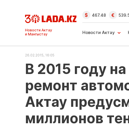
467.48
539.
Ақтау және
Манғыстау
Новости Актау
жаңалықтары
26.02.2015, 16:05
В 2015 году н
ремонт автом
Актау предус
миллионов те