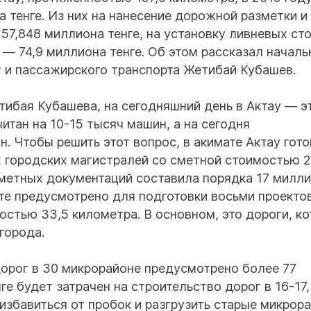
тенге. Из них на нанесение дорожной разметки и
 57,848 миллиона тенге, на установку ливневых ст
 — 74,9 миллиона тенге. Об этом рассказал началь
 и пассажирского транспорта Жетибай Кубашев.
тибая Кубашева, на сегодняшний день в Актау — э
читан на 10-15 тысяч машин, а на сегодня
. Чтобы решить этот вопрос, в акимате Актау гото
 городских магистралей со сметной стоимостью 2
сметных документаций составила порядка 17 милл
ете предусмотрено для подготовки восьми проекто
стью 33,5 километра. В основном, это дороги, к
города.
орог в 30 микрорайоне предусмотрено более 77
е будет затрачен на строительство дорог в 16-17,
 избавиться от пробок и разгрузить старые микрор