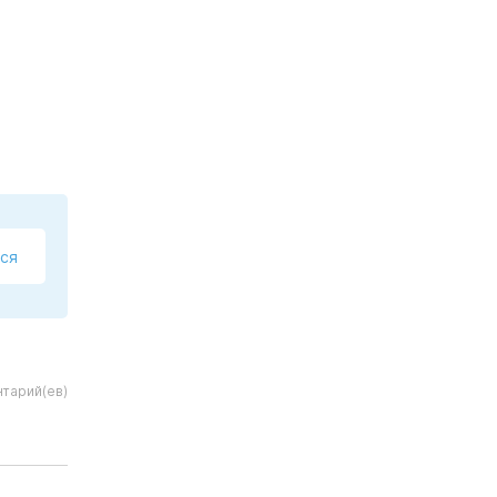
ся
тарий(ев)