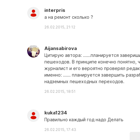
interpris
а на ремонт сколько ?
26.02.2015, 21:12
Aijansabirova
Цитирую автора: ......планируется завер
пешеходов. В принципе конечно понятно, ч
журналист и его вероятно проверял редак
именно: ...... планируется завершить раз
надземных пешеходных переходов.
26.02.2015, 18:51
kuka1234
Правильно каждый год надо Делать
26.02.2015, 17:43