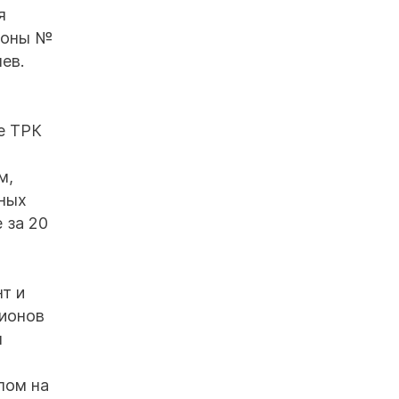
я
айоны №
ев.
е ТРК
м,
тных
 за 20
т и
лионов
м
лом на