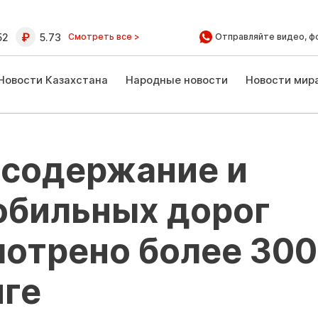
52
5.73
Смотреть все >
Отправляйте видео, ф
Новости Казахстана
Народные новости
Новости мир
а содержание и
обильных дорог
мотрено более 300
нге