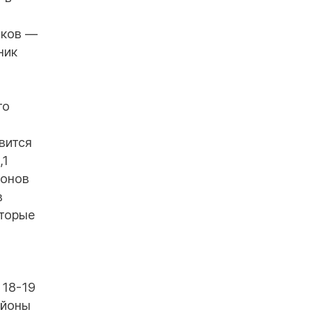
оков —
ник
то
вится
,1
ионов
в
оторые
 18-19
айоны