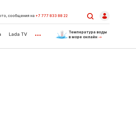
ото, сообщения на
+7 777 833 88 22
...
Температура воды
а
Lada TV
в море онлайн