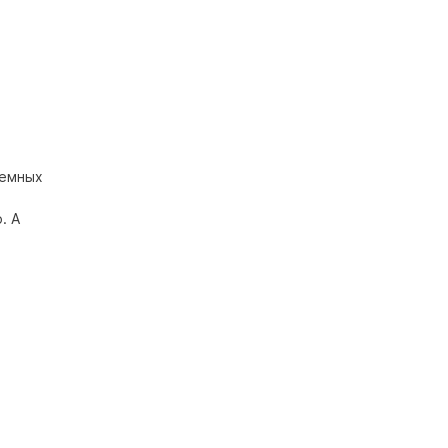
земных
. А