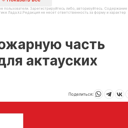
е пользователи. Зарегистрируйтесь либо, авторизуйтесь. Содержание
ике Лада.kz.Редакция не несет ответственность за форму и характер
пожарную часть
для актауских
Поделиться: