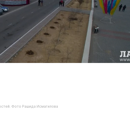
остей. Фото Рашида Исмагилова