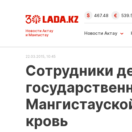
467.48
539.
Ақтау және
Манғыстау
Новости Актау
жаңалықтары
22.03.2015, 10:45
Сотрудники д
государствен
Мангистауско
кровь