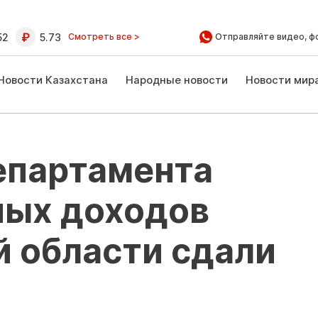
52
5.73
Смотреть все >
Отправляйте видео, ф
Новости Казахстана
Народные новости
Новости мир
епартамента
ных доходов
й области сдали