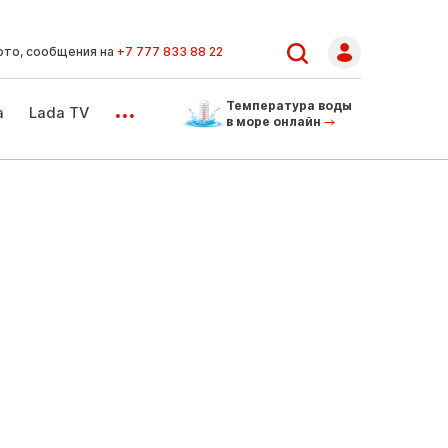
ото, сообщения на
+7 777 833 88 22
...
Температура воды
а
Lada TV
в море онлайн