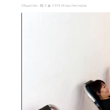
Общество
0
3 579
Игорь Нестеров