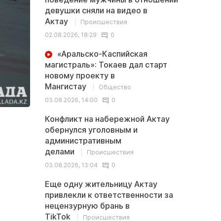
девушки сняли на видео в
Актау
Происшествия
02.08.2026, 18:29
0
«Аральско-Каспийская
магистраль»: Токаев дал старт
новому проекту в
Мангистау
Общество
03.08.2026, 14:00
0
Конфликт на набережной Актау
обернулся уголовным и
административным
делами
Происшествия
03.08.2026, 13:04
0
Еще одну жительницу Актау
привлекли к ответственности за
нецензурную брань в
TikTok
Происшествия