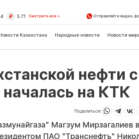
64
5.71
Смотреть все >
Отправляйте видео, ф
Новости Казахстана
Народные новости
Новости мир
хстанской нефти с
 началась на КТК
Поделиться:
азмунайгаза" Магзум Мирзагалиев 
резидентом ПАО "Транснефть" Нико