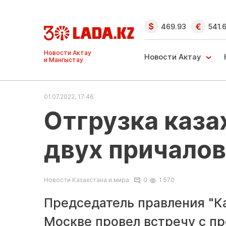
469.93
541.
Ақтау және
Манғыстау
Новости Актау
жаңалықтары
01.07.2022, 17:46
Отгрузка каза
двух причалов
Новости Казахстана и мира
0
1 570
Председатель правления "К
Москве провел встречу с п