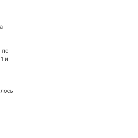
а
 по
1 и
алось