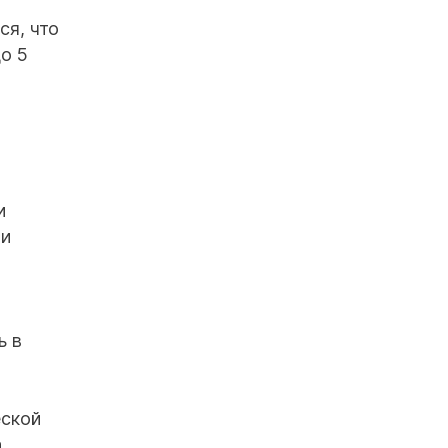
ся, что
о 5
и
ли
а
ь в
еской
а