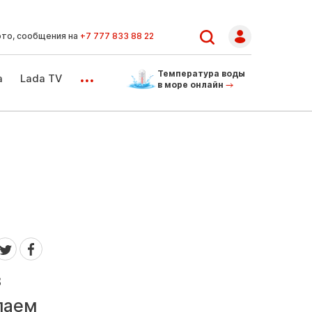
ото, сообщения на
+7 777 833 88 22
...
Температура воды
а
Lada TV
в море онлайн
в
лаем