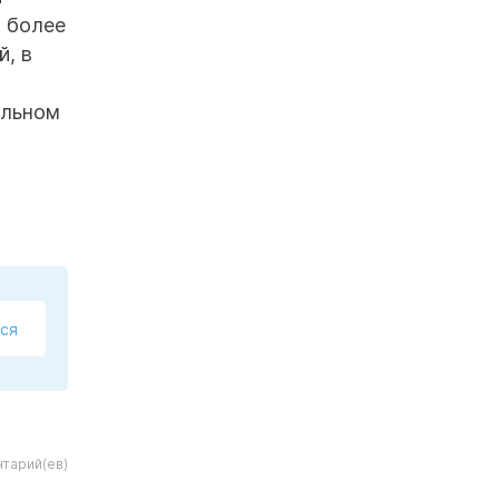
я более
й, в
ельном
ся
тарий(ев)