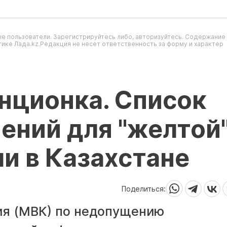
е пользователи. Зарегистрируйтесь либо, авторизуйтесь. Содержание
ике Лада.kz.Редакция не несет ответственность за форму и характер
нционка. Список
ений для "желтой
и в Казахстане
Поделиться:
я (МВК) по недопущению