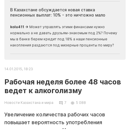
ия
В Казахстане обсуждается новая ставка
Иноп
пенсионных выплат: 10% - это ничтожно мало
журн
скры
kolu411 →
Может управлять этими финансами нужно
Apma
нормально а не давать друзьям-знакомым под 2%? Почему
прогн
мы в банке берем кредит под 18% а наши пенсионные
накопления раздаются под мизерные проценты по миру?
14.01.2015, 18:23
Рабочая неделя более 48 часов
ведет к алкоголизму
Новости Казахстана и мира
7
5 088
Увеличение количества рабочих часов
повышает вероятность употребления