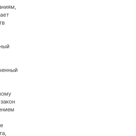
аниям,
чает
тв
дный
ченный
ному
 закон
ением
ле
та,