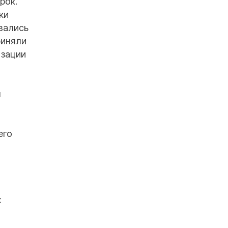
рок.
ки
вались
риняли
изации
я
его
х