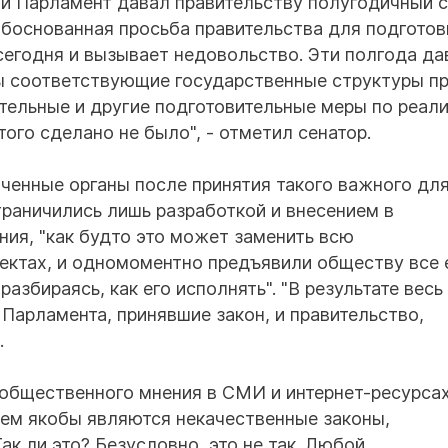
ии Парламент давал правительству полугодичный с
обоснованная просьба правительства для подготов
 сегодня и вызывает недовольство. Эти полгода да
бы соответствующие государственные структуры п
ительные и другие подготовительные меры по реал
того сделано не было", - отметил сенатор.
оченные органы после принятия такого важного дл
раничились лишь разработкой и внесением в
ия, "как будто это может заменить всю
пектах, и одномоментно предъявили обществу все 
разбираясь, как его исполнять". "В результате весь
Парламента, принявшие закон, и правительство,
.
 общественного мнения в СМИ и интернет-ресурса
блем якобы являются некачественные законы,
к ли это? Безусловно, это не так. Любой