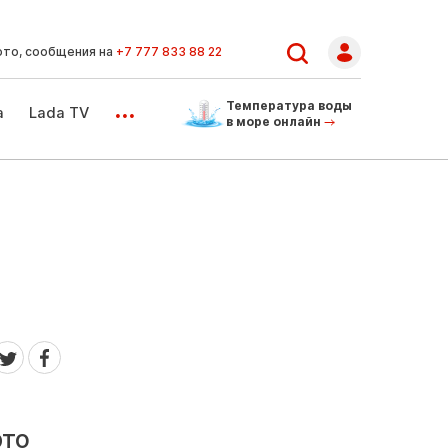
ото, сообщения на
+7 777 833 88 22
...
Температура воды
а
Lada TV
в море онлайн
это