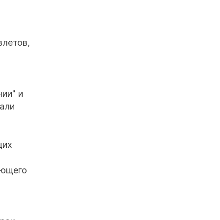
влетов,
ии" и
вали
щих
яющего