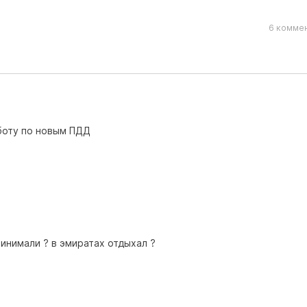
6 коммен
боту по новым ПДД
ринимали ? в эмиратах отдыхал ?