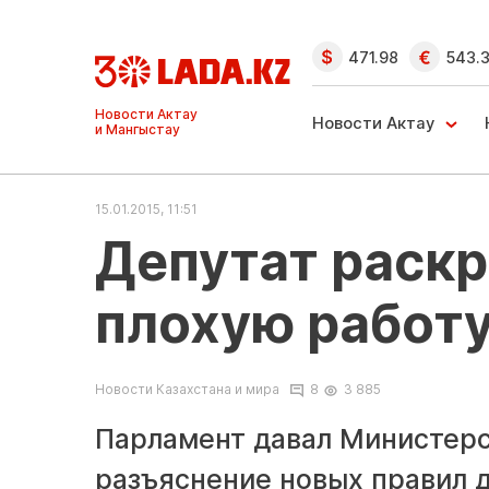
471.98
543.
Ақтау және
Манғыстау
Новости Актау
жаңалықтары
15.01.2015, 11:51
Депутат раск
плохую работ
Новости Казахстана и мира
8
3 885
Парламент давал Министерс
разъяснение новых правил 