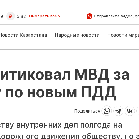
39
5.82
Смотреть все >
Отправляйте видео, ф
Новости Казахстана
Народные новости
Новости мир
ритиковал МВД за
у по новым ПДД
Поделиться:
тву внутренних дел полгода на
дорожного движения обществу, но 