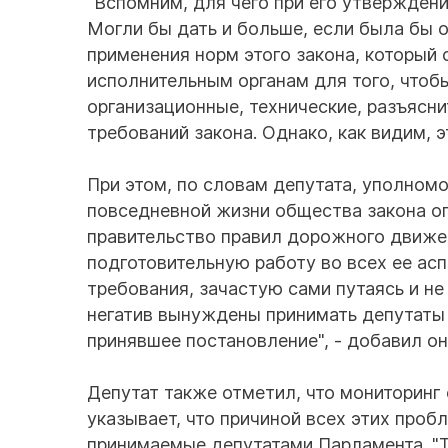
"Вспомним, для чего при его утвержден
Могли бы дать и больше, если была бы 
применения норм этого закона, который
исполнительным органам для того, что
организационные, технические, разъясн
требований закона. Однако, как видим, э
При этом, по словам депутата, уполном
повседневной жизни общества закона ог
правительство правил дорожного движен
подготовительную работу во всех ее ас
требования, зачастую сами путаясь и не 
негатив вынуждены принимать депутаты 
принявшее постановление", - добавил он
Депутат также отметил, что мониторинг
указывает, что причиной всех этих про
принимаемые депутатами Парламента. "Та