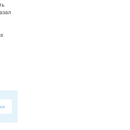
ть
казал
их
ся