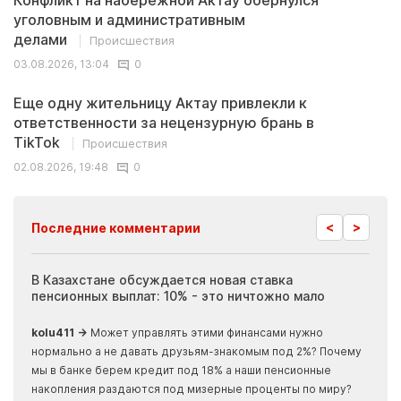
Конфликт на набережной Актау обернулся
уголовным и административным
делами
Происшествия
03.08.2026, 13:04
0
Еще одну жительницу Актау привлекли к
ответственности за нецензурную брань в
TikTok
Происшествия
02.08.2026, 19:48
0
<
>
Последние комментарии
ия
В Казахстане обсуждается новая ставка
Иноп
пенсионных выплат: 10% - это ничтожно мало
журн
скры
kolu411 →
Может управлять этими финансами нужно
Apma
нормально а не давать друзьям-знакомым под 2%? Почему
прогн
мы в банке берем кредит под 18% а наши пенсионные
накопления раздаются под мизерные проценты по миру?