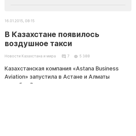
16.01.2015, 08:15
В Казахстане появилось
воздушное такси
Новости Казахстана и мира
7
5 388
Казахстанская компания «Astana Business
Aviation» запустила в Астане и Алматы
службу «Әуе такси» с использованием
вертолетов для перевозки пассажиров, об
этом корреспонденту LS рассказал
основатель и директор компании Кайсар
Шыныбаев.