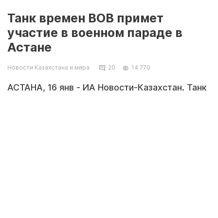
Танк времен ВОВ примет
участие в военном параде в
Астане
Новости Казахстана и мира
20
14 770
АСТАНА, 16 янв - ИА Новости-Казахстан. Танк
Т-34-85 времен Великой Отечественной
войны, который сегодня проходит
восстановительные работы, примет участие в
параде Победы в Астане, сообщил ИА
Новости-Казахстан исполняющий обязанности
генерального директора АО «Семей
инжиниринг» Канат Жунусов.