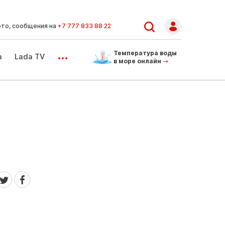
ото, сообщения на
+7 777 833 88 22
...
Температура воды
а
Lada TV
в море онлайн