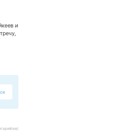
йкеев и
тречу,
ся
тарий(ев)