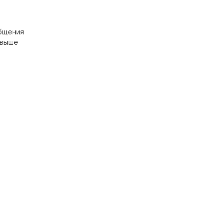
общения
 выше
т