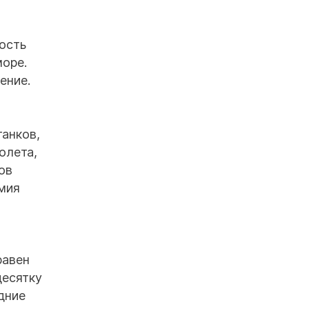
ость
море.
ение.
танков,
олета,
ов
рмия
равен
десятку
дние