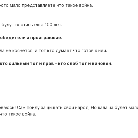
осто мало представляете что такое война.
и будут вестись ещё 100 лет.
обедители и проигравшие.
а не коснётся, и тот кто думает что готов к ней.
кто сильный тот и прав - кто слаб тот и виновен.
еваюсь! Сам пойду защищать свой народ. Но калаша будет мал
что такое война.