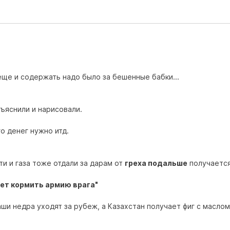
 еще и содержать надо было за бешенные бабки...
ъяснили и нарисовали.
о денег нужно итд.
и и газа тоже отдали за дарам от
греха подальше
получаетс
дет кормить армию врага"
аши недра уходят за рубеж, а Казахстан получает фиг с маслом