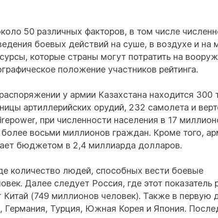
около 50 различных факторов, в том числе численн
ведения боевых действий на суше, в воздухе и на 
сурсы, которые страны могут потратить на вооруж
ографическое положение участников рейтинга.
 распоряжении у армии Казахстана находится 300 
иницы артиллерийских орудий, 232 самолета и верт
Firepower, при численности населения в 17 миллион
ь более восьми миллионов граждан. Кроме того, а
агает бюджетом в 2,4 миллиарда долларов.
де количество людей, способных вести боевые
век. Далее следует Россия, где этот показатель 
 Китай (749 миллионов человек). Также в первую 
, Германия, Турция, Южная Корея и Япония. После