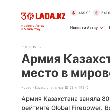
469.93
541.
Ақтау және
Манғыстау
Новости Актау
жаңалықтары
21.01.2015, 13:30
Армия Казахст
место в миров
Новости Казахстана и мира
22
15 342
Армия Казахстана заняла 8
рейтинге Global Firepower. В