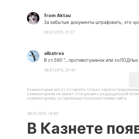
from Aktau
За забытые документы штрафовать, это хре
28.01.2015, 21:37
albatros
В ст.590 "...противотуманок или хоЛОДНых
28.01.2015, 20:40
Комментарии могут оставлять только зарегистрированны
комментариев не имеет отношения к редакционной полит
комментариев, оставляемых пользователями сайта.
28.01.2015, 14:43
В Казнете поя