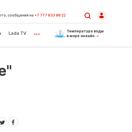
ото, сообщения на
+7 777 833 88 22
...
Температура воды
а
Lada TV
в море онлайн
е"