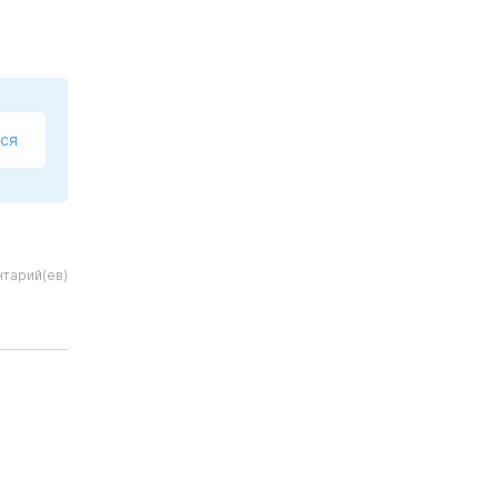
ся
тарий(ев)