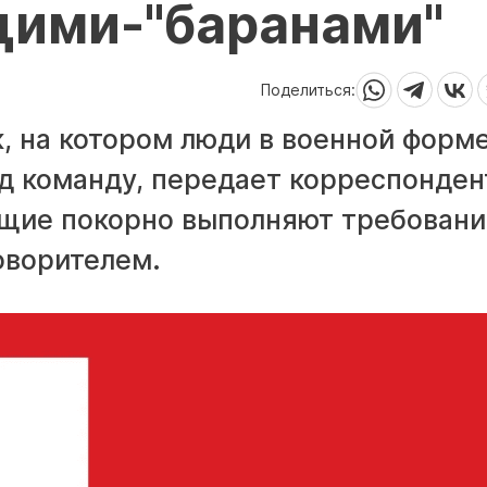
ими-"баранами"
Поделиться:
, на котором люди в военной форм
од команду, передает корреспонден
ащие покорно выполняют требовани
оворителем.