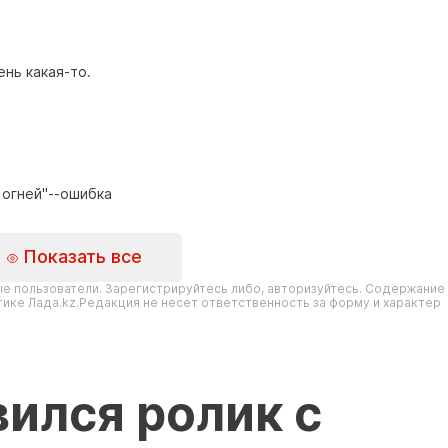
нь какая-то.
 огней"--ошибка
Показать все
е пользователи. Зарегистрируйтесь либо, авторизуйтесь. Содержание
ике Лада.kz.Редакция не несет ответственность за форму и характер
вился ролик с