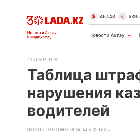
467.48
539.
Ақтау және
Манғыстау
Новости Актау
жаңалықтары
28.01.2015, 15:09
Таблица штраф
нарушения ка
водителей
Новости Казахстана и мира
8
19 955