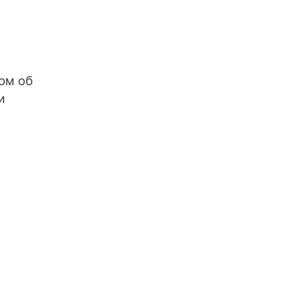
ом об
и