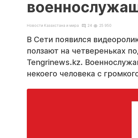
военнослужащ
Новости Казахстана и мира
24
25 950
В Сети появился видеоролик
ползают на четвереньках п
Tengrinews.kz. Военнослуж
некоего человека с громког