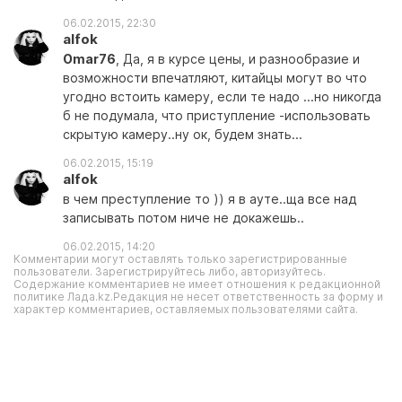
06.02.2015, 22:30
alfok
Omar76
, Да, я в курсе цены, и разнообразие и
возможности впечатляют, китайцы могут во что
угодно встоить камеру, если те надо ...но никогда
б не подумала, что приступление -использовать
скрытую камеру..ну ок, будем знать...
06.02.2015, 15:19
alfok
в чем преступление то )) я в ауте..ща все над
записывать потом ниче не докажешь..
06.02.2015, 14:20
Комментарии могут оставлять только зарегистрированные
пользователи. Зарегистрируйтесь либо, авторизуйтесь.
Содержание комментариев не имеет отношения к редакционной
политике Лада.kz.Редакция не несет ответственность за форму и
характер комментариев, оставляемых пользователями сайта.