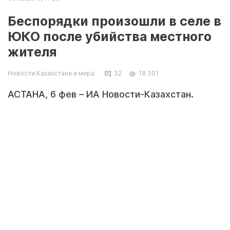
Беспорядки произошли в селе в
ЮКО после убийства местного
жителя
Новости Казахстана и мира
32
18 301
АСТАНА, 6 фев – ИА Новости-Казахстан.
Беспорядки устроили жители села Ынтымак
Южно-Казахстанской в соседнем поселке
Бостандык после убийства односельчанина,
сожжены несколько автомобилей, причинен
ущерб ряду домов, сообщает в пятницу ДВД
области.