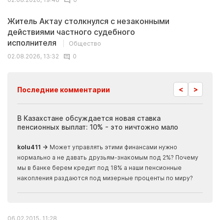
Житель Актау столкнулся с незаконными
действиями частного судебного
исполнителя
Общество
02.08.2026, 13:32
0
<
>
Последние комментарии
ия
В Казахстане обсуждается новая ставка
Иноп
пенсионных выплат: 10% - это ничтожно мало
журн
скры
kolu411 →
Может управлять этими финансами нужно
Apma
нормально а не давать друзьям-знакомым под 2%? Почему
прогн
мы в банке берем кредит под 18% а наши пенсионные
накопления раздаются под мизерные проценты по миру?
06.02.2015, 11:28