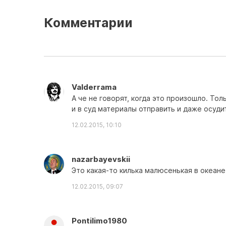
Комментарии
Valderrama
А че не говорят, когда это произошло. То
и в суд материалы отправить и даже осудит
12.02.2015, 10:10
nazarbayevskii
Это какая-то килька малюсенькая в океане 
12.02.2015, 09:07
Pontilimo1980