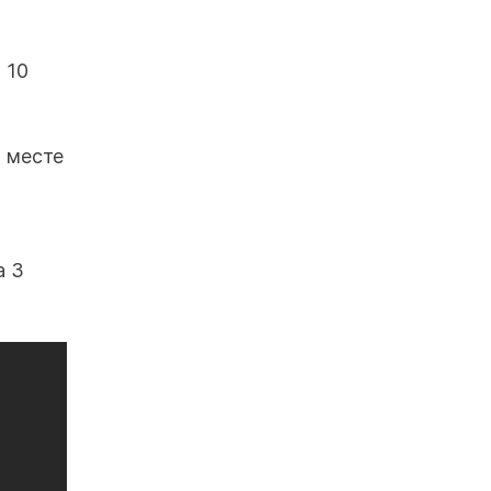
 10
а месте
а 3