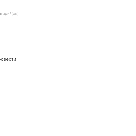
тарий(ев)
провести