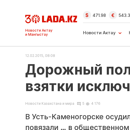
471.98
543.
Ақтау және
Манғыстау
Новости Актау
жаңалықтары
12.02.2015, 08:08
Дорожный пол
взятки исключ
Новости Казахстана и мира
5
4 176
В Усть-Каменогорске осудил
повязали … в общественном 