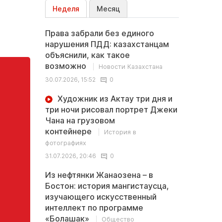
Неделя
Месяц
Права забрали без единого
нарушения ПДД: казахстанцам
объяснили, как такое
возможно
Новости Казахстана
30.07.2026, 15:52
0
Художник из Актау три дня и
три ночи рисовал портрет Джеки
Чана на грузовом
контейнере
История в
фотографиях
31.07.2026, 20:46
0
Из нефтянки Жанаозена – в
Бостон: история мангистаусца,
изучающего искусственный
интеллект по программе
«Болашак»
Общество