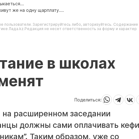
ыкаеться...
ивут же на одну щарплату....
е пользователи. Зарегистрируйтесь либо, авторизуйтесь. Содержание
ике Лада.kz.Редакция не несет ответственность за форму и характер
тание в школах
тменят
Поделиться:
л на расширенном заседании
танцы должны сами оплачивать кефи
икам”. Таким образом, уже со