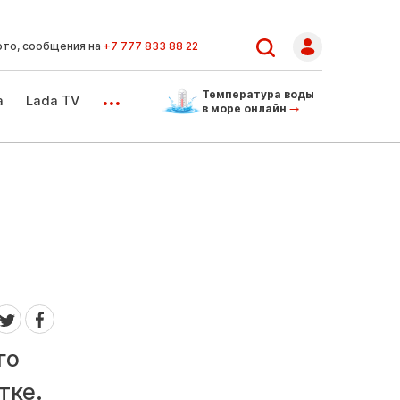
ото, сообщения на
+7 777 833 88 22
...
Температура воды
а
Lada TV
в море онлайн
го
тке.