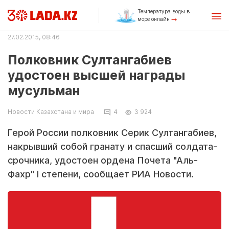
Температура воды в
море онлайн
27.02.2015, 08:46
Полковник Султангабиев
удостоен высшей награды
мусульман
Новости Казахстана и мира
4
3 924
Герой России полковник Серик Султангабиев,
накрывший собой гранату и спасший солдата-
срочника, удостоен ордена Почета "Аль-
Фахр" I степени, сообщает РИА Новости.