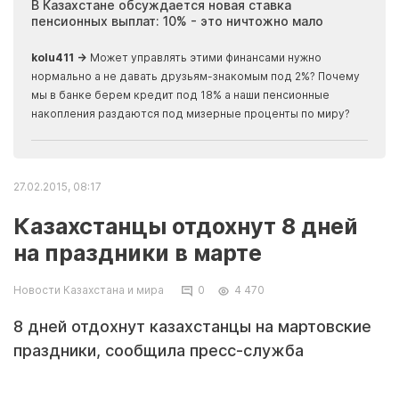
ия
В Казахстане обсуждается новая ставка
Иноп
пенсионных выплат: 10% - это ничтожно мало
журн
скры
kolu411 →
Может управлять этими финансами нужно
Apma
нормально а не давать друзьям-знакомым под 2%? Почему
прогн
мы в банке берем кредит под 18% а наши пенсионные
накопления раздаются под мизерные проценты по миру?
27.02.2015, 08:17
Казахстанцы отдохнут 8 дней
на праздники в марте
Новости Казахстана и мира
0
4 470
8 дней отдохнут казахстанцы на мартовские
праздники, сообщила пресс-служба
министерства здравоохранения и
социального развития РК.