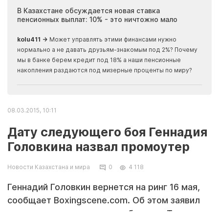
ия
В Казахстане обсуждается новая ставка
Иноп
пенсионных выплат: 10% - это ничтожно мало
журн
скры
kolu411 →
Может управлять этими финансами нужно
Apma
нормально а не давать друзьям-знакомым под 2%? Почему
прогн
мы в банке берем кредит под 18% а наши пенсионные
накопления раздаются под мизерные проценты по миру?
08.03.2015, 10:11
Дату следующего боя Геннадия
Головкина назвал промоутер
Новости Казахстана и мира
0
4 118
Геннадий Головкин вернется на ринг 16 мая,
сообщает Boxingscene.com. Об этом заявил
промоутер казахстанского боксера Том