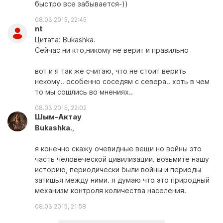
быстро все забывается-))
08.03.2015, 22:45
nt
Цитата: Bukashka.
Сейчас ни кто,никому не верит и правильно
вот и я так же считаю, что не стоит верить
некому.. особенно соседям с севера.. хоть в чем
то мы сошлись во мнениях..
08.03.2015, 22:02
Шым-Актау
Bukashka.
,
я конечно скажу очевидные вещи но войны это
часть человеческой цивилизации. возьмите нашу
историю, периодически были войны и периоды
затишья между ними. я думаю что это природный
механизм контроля количества населения.
08.03.2015, 21:58