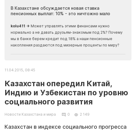
ия
В Казахстане обсуждается новая ставка
Иноп
пенсионных выплат: 10% - это ничтожно мало
журн
скры
kolu411 →
Может управлять этими финансами нужно
Apma
нормально а не давать друзьям-знакомым под 2%? Почему
прогн
мы в банке берем кредит под 18% а наши пенсионные
накопления раздаются под мизерные проценты по миру?
11.04.2015, 08:45
Казахстан опередил Китай,
Индию и Узбекистан по уровню
социального развития
Новости Казахстана и мира
0
2 149
Казахстан в индексе социального прогресса
занял 83-е место, пишет Sоcial Progress