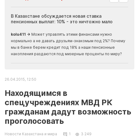
ия
В Казахстане обсуждается новая ставка
Иноп
пенсионных выплат: 10% - это ничтожно мало
журн
скры
kolu411 →
Может управлять этими финансами нужно
Apma
нормально а не давать друзьям-знакомым под 2%? Почему
прогн
мы в банке берем кредит под 18% а наши пенсионные
накопления раздаются под мизерные проценты по миру?
26.04.2015, 12:50
Находящимся в
спецучреждениях МВД РК
гражданам дадут возможность
проголосовать
Новости Казахстана и мира
1
3 249