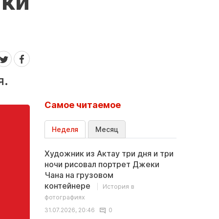
ики
я.
Самое читаемое
Неделя
Месяц
Художник из Актау три дня и три
ночи рисовал портрет Джеки
Чана на грузовом
контейнере
История в
фотографиях
31.07.2026, 20:46
0