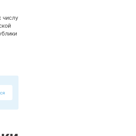
х числу
ской
ублики
ся