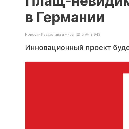
Плащ-невидим
в Германии
Новости Казахстана и мира
5
3 943
Инновационный проект буде