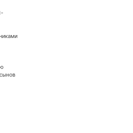
1-
дниками
ию
 сынов