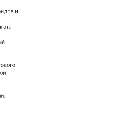
ондов и
лгата
ей
тового
ной
и.