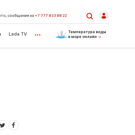
ото, сообщения на
+7 777 833 88 22
...
Температура воды
а
Lada TV
в море онлайн