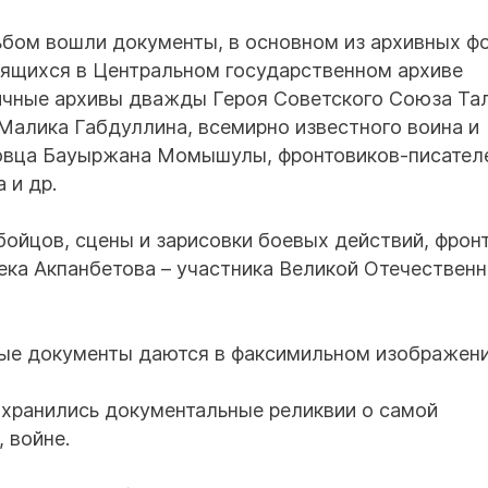
ьбом вошли документы, в основном из архивных ф
нящихся в Центральном государственном архиве
ичные архивы дважды Героя Советского Союза Та
Малика Габдуллина, всемирно известного воина и
ловца Бауыржана Момышулы, фронтовиков-писател
 и др.
ойцов, сцены и зарисовки боевых действий, фрон
ека Акпанбетова – участника Великой Отечествен
ные документы даются в факсимильном изображени
охранились документальные реликвии о самой
 войне.