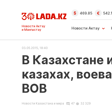
469.85
542.
Ақтау және
Манғыстау
Новости Актау
жаңалықтары
03.05.2015, 18:40
В Казахстане 
казахах, воев
ВОВ
Новости Казахстана и мира
47
32 329