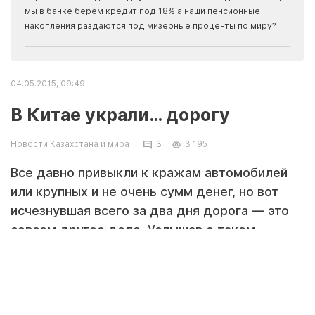
прогн
мы в банке берем кредит под 18% а наши пенсионные
накопления раздаются под мизерные проценты по миру?
04.05.2015, 09:49
В Китае украли… дорогу
Новости Казахстана и мира
3
3 195
Все давно привыкли к кражам автомобилей
или крупных и не очень сумм денег, но вот
исчезнувшая всего за два дня дорога — это
совсем другое дело. Услышав о таком
случае, многие начнут рисовать картинки в
лучших традициях приключенческого кино, но
на деле всё оказалось куда проще — 410
метров покрытия стащили двое