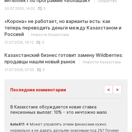
интеллект по программе «Болашак»
Общество
30.07.2026, 14:02
0
«Корона» не работает, но варианты есть: как
теперь переводить деньги между Казахстаном и
Россией
Новости Казахстана
31.07.2026, 16:12
0
Казахстанский бизнес готовит замену Wildberries:
продавцы нашли новый рынок
Новости Казахстана
31.07.2026, 07:55
0
<
>
Последние комментарии
ия
В Казахстане обсуждается новая ставка
Иноп
пенсионных выплат: 10% - это ничтожно мало
журн
скры
kolu411 →
Может управлять этими финансами нужно
Apma
нормально а не давать друзьям-знакомым под 2%? Почему