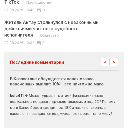
TikTok
Происшествия
02.08.2026, 19:48
0
Житель Актау столкнулся с незаконными
действиями частного судебного
исполнителя
Общество
02.08.2026, 13:32
0
<
>
Последние комментарии
ия
В Казахстане обсуждается новая ставка
Иноп
пенсионных выплат: 10% - это ничтожно мало
журн
скры
kolu411 →
Может управлять этими финансами нужно
Apma
нормально а не давать друзьям-знакомым под 2%? Почему
прогн
мы в банке берем кредит под 18% а наши пенсионные
накопления раздаются под мизерные проценты по миру?