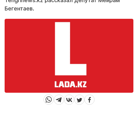
Tengrinews.kz рассказал депутат Мейрам
Бегентаев.