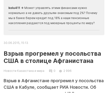
скры
kolu411 →
Может управлять этими финансами нужно
Apma
нормально а не давать друзьям-знакомым под 2%? Почему
прогн
мы в банке берем кредит под 18% а наши пенсионные
накопления раздаются под мизерные проценты по миру?
30.06.2015, 15:13
Взрыв прогремел у посольства
США в столице Афганистана
Новости Казахстана и мира
0
2 996
Взрыв в Афганистане прогремел у посольства
США в Кабуле, сообщает РИА Новости. Об
этом заявил представитель МВД страны
Наджиб Дэниш.