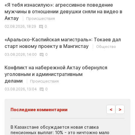
«Я тебя изнасилую»: агрессивное поведение
мужчины в отношении девушки сняли на видео в
Актау
Происшествия
02.08.2026, 18:29
0
«Аральско-Каспийская магистраль»: Токаев дал
старт новому проекту в Мангистау
Общество
03.08.2026, 14:00
0
Конфликт на набережной Актау обернулся
уголовным и административным
делами
Происшествия
03.08.2026, 13:04
0
<
>
Последние комментарии
ия
В Казахстане обсуждается новая ставка
Иноп
пенсионных выплат: 10% - это ничтожно мало
журн