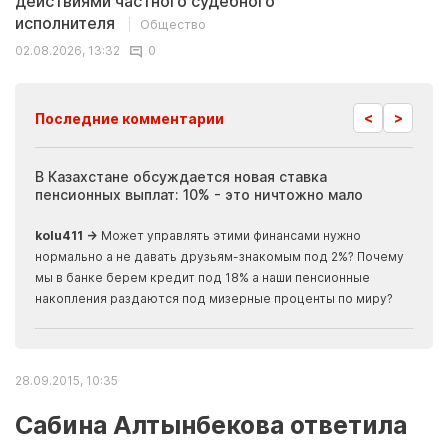
действиями частного судебного
исполнителя
Общество
02.08.2026, 13:32
0
<
>
Последние комментарии
ия
В Казахстане обсуждается новая ставка
Иноп
пенсионных выплат: 10% - это ничтожно мало
журн
скры
kolu411 →
Может управлять этими финансами нужно
Apma
нормально а не давать друзьям-знакомым под 2%? Почему
прогн
мы в банке берем кредит под 18% а наши пенсионные
накопления раздаются под мизерные проценты по миру?
28.09.2015, 10:35
Сабина Алтынбекова ответила