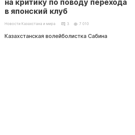
на критику по поводу перехода
в японский клуб
Новости Казахстана и мира
3
7 010
Казахстанская волейболистка Сабина
Алтынбекова ответила на критику
соотечественников, которая обрушилась на
нее после появления информации о том, что
девушка решила выступать за японский клуб,
передает корреспондент Tengrinews.kz со
ссылкой на Instagram спортсменки.