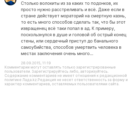
Столько волокиты из за каких то подонков, их
просто нужно расстреливать и всё. Даже если в
стране действует мораторий на смертную казнь,
то есть много способов сделать так, что бы этот
извращенец всё таки попал в ад. К примеру,
поскользнулся в душе и головой об острый конец
стены, или сердечный приступ до банального
самоубийства, способов умертвить человека в
местах заключения очень много...
28.09.2015, 11:19
Комментарии могут оставлять только зарегистрированные
пользователи. Зарегистрируйтесь либо, авторизуйтесь.
Содержание комментариев не имеет отношения к редакционной
политике Лада.kz.Редакция не несет ответственность за форму и
характер комментариев, оставляемых пользователями сайта.