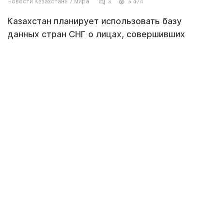
Новости Казахстана и мира
3
3 474
Казахстан планирует использовать базу
данных стран СНГ о лицах, совершивших
преступления сексуального характера в
отношении несовершеннолетних.