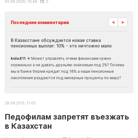
02.08.2026, 19:48
0
<
>
Последние комментарии
ия
В Казахстане обсуждается новая ставка
Иноп
пенсионных выплат: 10% - это ничтожно мало
журн
скры
kolu411 →
Может управлять этими финансами нужно
Apma
нормально а не давать друзьям-знакомым под 2%? Почему
прогн
мы в банке берем кредит под 18% а наши пенсионные
накопления раздаются под мизерные проценты по миру?
28.09.2015, 11:05
Педофилам запретят въезжать
в Казахстан