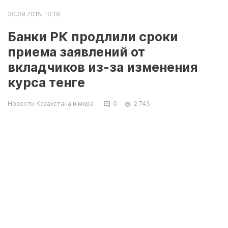
30.09.2015, 10:19
Банки РК продлили сроки
приема заявлений от
вкладчиков из-за изменения
курса тенге
Новости Казахстана и мира
0
2 743
Продлены сроки принятия банками
Казахстана заявлений от вкладчиков в рамках
выплаты компенсации по депозитам
физических лиц в связи с изменением курса
тенге, передает Tengrinews.kz со ссылкой на
пресс-службу Нацбанка РК. Заявления будут
приниматься до 1 декабря.