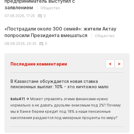
предприниматель выступил с
заявлением
Общество
07.08.2026, 17:25
0
«Пострадали около 300 семей»: жители Актау
попросили Президента вмешаться
Общество
08.08.2026, 20:35
0
<
>
Последние комментарии
ия
В Казахстане обсуждается новая ставка
Иноп
пенсионных выплат: 10% - это ничтожно мало
журн
скры
kolu411 →
Может управлять этими финансами нужно
Apma
нормально а не давать друзьям-знакомым под 2%? Почему
прогн
мы в банке берем кредит под 18% а наши пенсионные
накопления раздаются под мизерные проценты по миру?