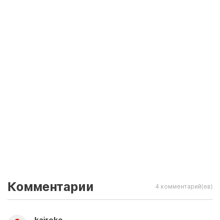
Комментарии
4 комментарий(ев)
kaireke