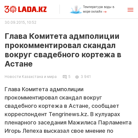
Температура воды в
море онлайн
30.09.2015, 10:52
Глава Комитета адмполиции
прокомментировал скандал
вокруг свадебного кортежа в
Астане
Новости Казахстана и мира
5
3 941
Глава Комитета адмполиции
прокомментировал скандал вокруг
свадебного кортежа в Астане, сообщает
корреспондент Tengrinews.kz. В кулуарах
пленарного заседания Мажилиса Парламента
Игорь Лепеха высказал свое мнение по