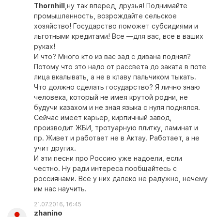
Thornhill
,ну так вперед, друзья! Поднимайте
промышленность, возрождайте сельское
хозяйство! Государство поможет субсидиями и
льготными кредитами! Все —для вас, все в ваших
руках!
И что? Много кто из вас зад с дивана поднял?
Потому что это надо от рассвета до заката в поте
лица вкалывать, а не в клаву пальчиком тыкать.
Что должно сделать государство? Я лично знаю
человека, который не имея крутой родни, не
будучи казахом и не зная языка с нуля поднялся.
Сейчас имеет карьер, кирпичный завод,
производит ЖБИ, тротуарную плитку, ламинат и
пр. Живет и работает не в Актау. Работает, а не
учит других.
И эти песни про Россию уже надоели, если
честно. Ну ради интереса пообщайтесь с
россиянами. Все у них далеко не радужно, нечему
им нас научить.
21.07.2016, 16:45
zhanino