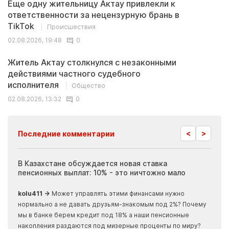
Еще одну жительницу Актау привлекли к
ответственности за нецензурную брань в
TikTok
Происшествия
02.08.2026, 19:48
0
Житель Актау столкнулся с незаконными
действиями частного судебного
исполнителя
Общество
02.08.2026, 13:32
0
<
>
Последние комментарии
ия
В Казахстане обсуждается новая ставка
Иноп
пенсионных выплат: 10% - это ничтожно мало
журн
скры
kolu411 →
Может управлять этими финансами нужно
Apma
нормально а не давать друзьям-знакомым под 2%? Почему
прогн
мы в банке берем кредит под 18% а наши пенсионные
накопления раздаются под мизерные проценты по миру?