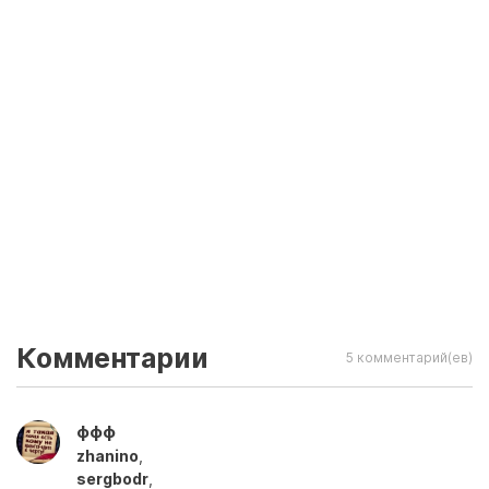
Комментарии
5 комментарий(ев)
ффф
zhanino
,
sergbodr
,