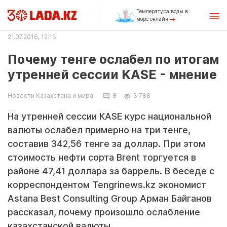
Температура воды в
море онлайн
21.07.2016, 12:13
Почему тенге ослабел по итогам
утренней сессии KASE - мнение
Новости Казахстана и мира
8
3 788
На утренней сессии KASE курс национальной
валюты ослабел примерно на три тенге,
составив 342,56 тенге за доллар. При этом
стоимость нефти сорта Brent торгуется в
районе 47,41 доллара за баррель. В беседе с
корреспондентом Tengrinews.kz экономист
Astana Best Consulting Group Арман Байганов
рассказал, почему произошло ослабление
казахстанской валюты.