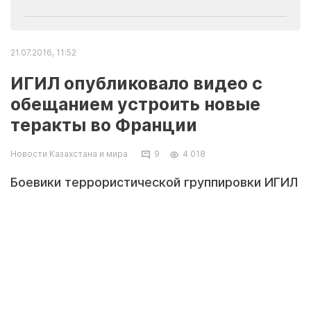
21.07.2016, 11:52
ИГИЛ опубликовало видео с
обещанием устроить новые
теракты во Франции
Новости Казахстана и мира
9
4 018
Боевики террористической группировки ИГИЛ
выпустили новое видео, на этот раз на
французском языке. В нём они вспомнили
теракт 14 июля в Ницце и пообещали
осуществить новые атаки в Париже, Марселе
и Ницце, передает Life.ru.