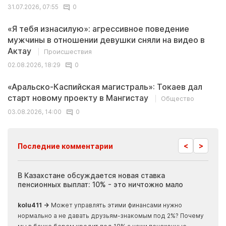
31.07.2026, 07:55
0
«Я тебя изнасилую»: агрессивное поведение
мужчины в отношении девушки сняли на видео в
Актау
Происшествия
02.08.2026, 18:29
0
«Аральско-Каспийская магистраль»: Токаев дал
старт новому проекту в Мангистау
Общество
03.08.2026, 14:00
0
<
>
Последние комментарии
ия
В Казахстане обсуждается новая ставка
Иноп
пенсионных выплат: 10% - это ничтожно мало
журн
скры
kolu411 →
Может управлять этими финансами нужно
Apma
нормально а не давать друзьям-знакомым под 2%? Почему
прогн