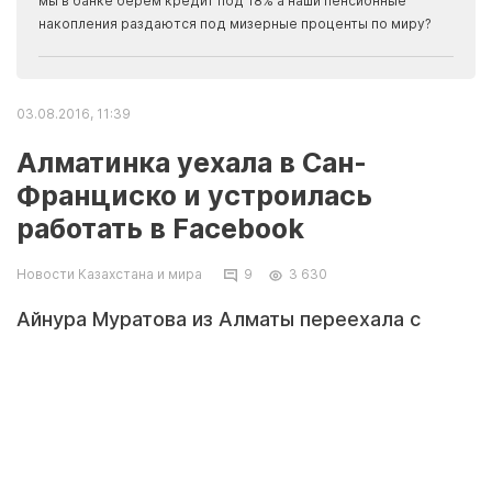
мы в банке берем кредит под 18% а наши пенсионные
накопления раздаются под мизерные проценты по миру?
03.08.2016, 11:39
Алматинка уехала в Сан-
Франциско и устроилась
работать в Facebook
Новости Казахстана и мира
9
3 630
Айнура Муратова из Алматы переехала с
семьей в США и теперь работает в Facebook.
О том, как это произошло, она рассказала в
интервью сайту The Steppe.