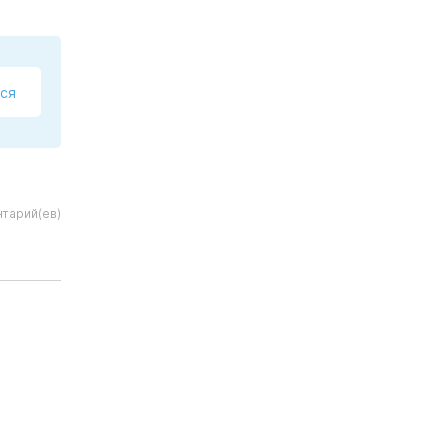
ся
тарий(ев)