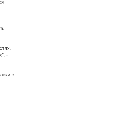
ся
а.
стях.
", -
авки с