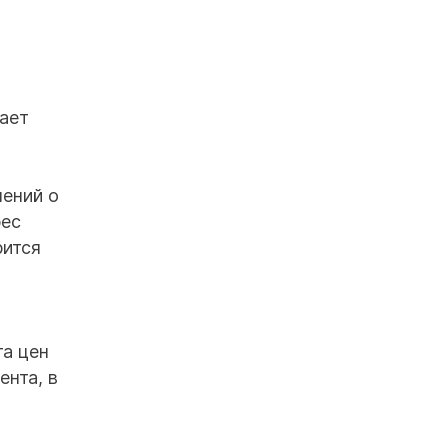
дает
лений о
рес
рится
та цен
ента, в