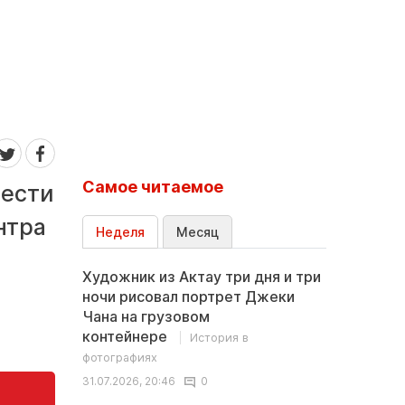
Самое читаемое
вести
нтра
Неделя
Месяц
о
Художник из Актау три дня и три
ночи рисовал портрет Джеки
Чана на грузовом
контейнере
История в
фотографиях
31.07.2026, 20:46
0