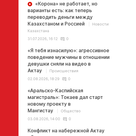
«Корона» не работает, но
варианты есть: как теперь
переводить деньги между
Казахстаном и Россией
Новости
Казахстана
31.07.2026, 16:12
0
«Я тебя изнасилую»: агрессивное
поведение мужчины в отношении
девушки сняли на видео в
Актау
Происшествия
02.08.2026, 18:29
0
«Аральско-Каспийская
магистраль»: Токаев дал старт
новому проекту в
Мангистау
Общество
03.08.2026, 14:00
0
Конфликт на набережной Актау