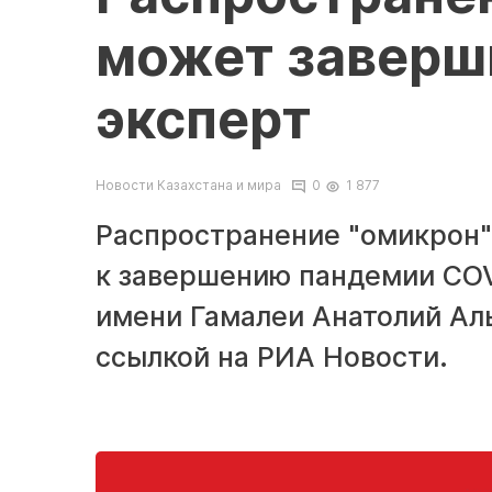
может заверш
эксперт
Новости Казахстана и мира
0
1 877
Распространение "омикрон
к завершению пандемии COV
имени Гамалеи Анатолий Аль
ссылкой на РИА Новости.