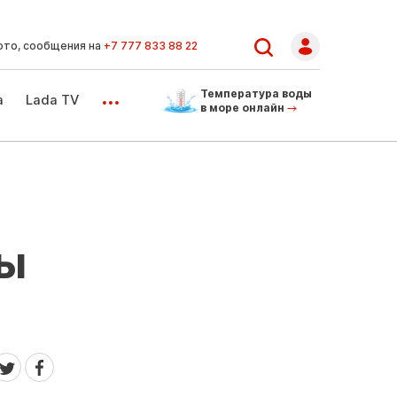
ото, сообщения на
+7 777 833 88 22
...
Температура воды
а
Lada TV
в море онлайн
цы