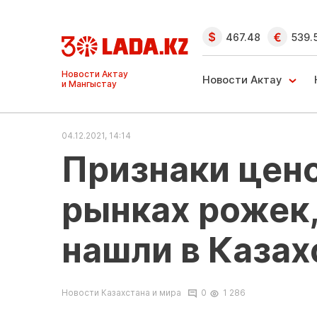
467.48
539.
Ақтау және
Манғыстау
Новости Актау
жаңалықтары
04.12.2021, 14:14
Признаки цено
рынках рожек,
нашли в Казах
Новости Казахстана и мира
0
1 286