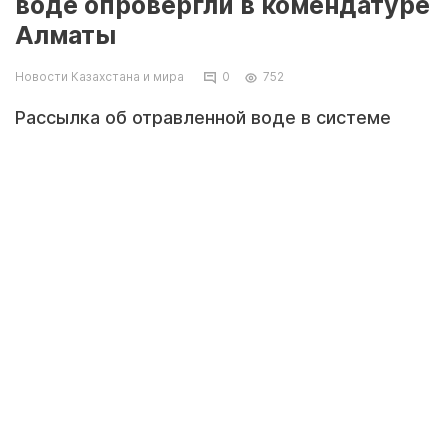
воде опровергли в комендатуре
Алматы
Новости Казахстана и мира
0
752
Рассылка об отравленной воде в системе
водоснабжения Алматы является фейком. Об
этом сообщили в информационном центре
комендатуры города, передает
Tengrinews.kz.