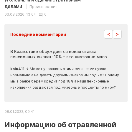
делами
Происшествия
03.08.2026, 13:04
0
<
>
Последние комментарии
ия
В Казахстане обсуждается новая ставка
Иноп
пенсионных выплат: 10% - это ничтожно мало
журн
скры
kolu411 →
Может управлять этими финансами нужно
Apma
нормально а не давать друзьям-знакомым под 2%? Почему
прогн
мы в банке берем кредит под 18% а наши пенсионные
накопления раздаются под мизерные проценты по миру?
08.01.2022, 09:41
Информацию об отравленной