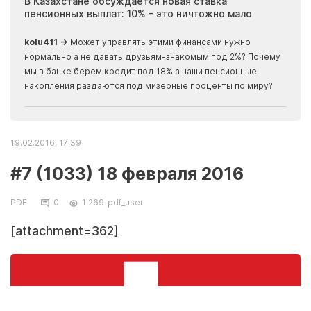
ия
В Казахстане обсуждается новая ставка
Иноп
пенсионных выплат: 10% - это ничтожно мало
журн
скры
kolu411 →
Может управлять этими финансами нужно
Apma
нормально а не давать друзьям-знакомым под 2%? Почему
прогн
мы в банке берем кредит под 18% а наши пенсионные
накопления раздаются под мизерные проценты по миру?
19.02.2016, 17:39
#7 (1033) 18 февраля 2016
PDF
0
1 269
pdf_user
[attachment=362]