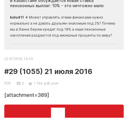
ия
В Казахстане обсуждается новая ставка
Иноп
пенсионных выплат: 10% - это ничтожно мало
журн
скры
kolu411 →
Может управлять этими финансами нужно
Apma
нормально а не давать друзьям-знакомым под 2%? Почему
прогн
мы в банке берем кредит под 18% а наши пенсионные
накопления раздаются под мизерные проценты по миру?
22.07.2016, 14:30
#29 (1055) 21 июля 2016
PDF
0
1 194
pdf_user
[attachment=389]