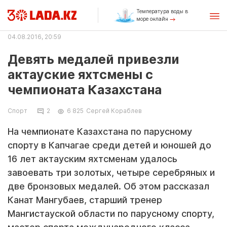
Температура воды в
море онлайн
04.08.2016, 20:59
Девять медалей привезли
актауские яхтсмены с
чемпионата Казахстана
Спорт
2
6 825
Сергей Кораблев
На чемпионате Казахстана по парусному
спорту в Капчагае среди детей и юношей до
16 лет актауским яхтсменам удалось
завоевать три золотых, четыре серебряных и
две бронзовых медалей. Об этом рассказал
Канат Мангубаев, старший тренер
Мангистауской области по парусному спорту,