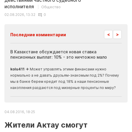
действиями частного судебного
исполнителя
Общество
02.08.2026, 13:32
0
<
>
Последние комментарии
ия
В Казахстане обсуждается новая ставка
Иноп
пенсионных выплат: 10% - это ничтожно мало
журн
скры
kolu411 →
Может управлять этими финансами нужно
Apma
нормально а не давать друзьям-знакомым под 2%? Почему
прогн
мы в банке берем кредит под 18% а наши пенсионные
накопления раздаются под мизерные проценты по миру?
04.08.2016, 18:25
Жители Актау смогут