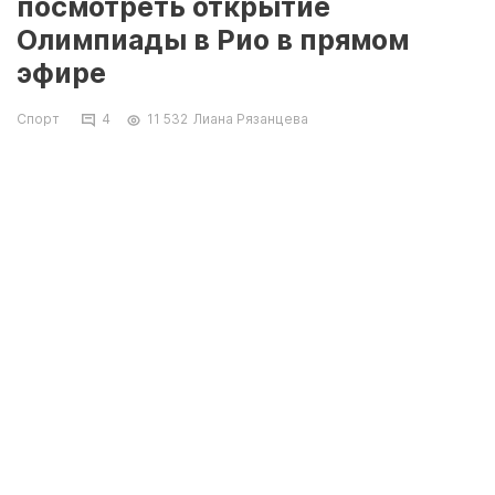
посмотреть открытие
Олимпиады в Рио в прямом
эфире
Спорт
4
11 532
Лиана Рязанцева
Завтра, 5 августа, в Рио-де-Жанейро
состоится церемония открытия Олимпийских
игр 2016. Жители Актау смогут увидеть
первую трансляцию уже ночью 6 августа на
трех национальных каналах.