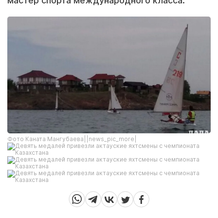
мастер спорта международного класса.
Фото Каната Мангубаева||news_pic_more|