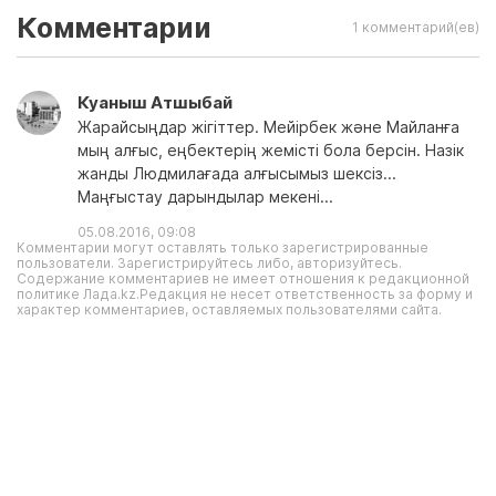
Комментарии
1 комментарий(ев)
Куаныш Атшыбай
Жарайсыңдар жігіттер. Мейірбек және Майланға
мың алғыс, еңбектерің жемісті бола берсін. Назік
жанды Людмилағада алғысымыз шексіз...
Маңғыстау дарындылар мекені...
05.08.2016, 09:08
Комментарии могут оставлять только зарегистрированные
пользователи. Зарегистрируйтесь либо, авторизуйтесь.
Содержание комментариев не имеет отношения к редакционной
политике Лада.kz.Редакция не несет ответственность за форму и
характер комментариев, оставляемых пользователями сайта.