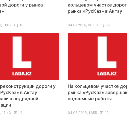
вой дороги у рынка
кольцевом участке дорог
з»
рынка «РусКаз» в Актау
, 11:09
10
04.07.2018, 06:30
19
 реконструкции дороги у
На кольцевом участке до
«РусКаз» в Актау
рынка «РусКаз» заверша
зали в подрядной
подземные работы
зации
, 17:43
11
04.06.2018, 12:55
12