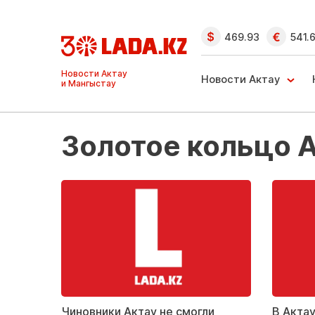
469.93
541.
Ақтау және
Манғыстау
Новости Актау
жаңалықтары
Золотое кольцо 
Чиновники Актау не смогли
В Акта