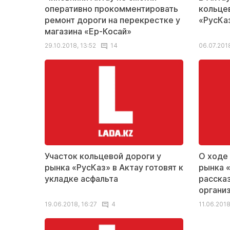
оперативно прокомментировать
кольце
ремонт дороги на перекрестке у
«РусКа
магазина «Ер-Косай»
29.10.2018, 13:52
14
06.07.2018
Участок кольцевой дороги у
О ходе
рынка «РусКаз» в Актау готовят к
рынка 
укладке асфальта
расска
органи
19.06.2018, 16:27
4
11.06.2018