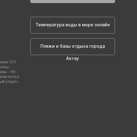
Температура воды в море онлайн
Пляжи и базы отдыха города
Актау
ание 17/1
фоны:
амы - 60-
нная почта:
ый отдел -