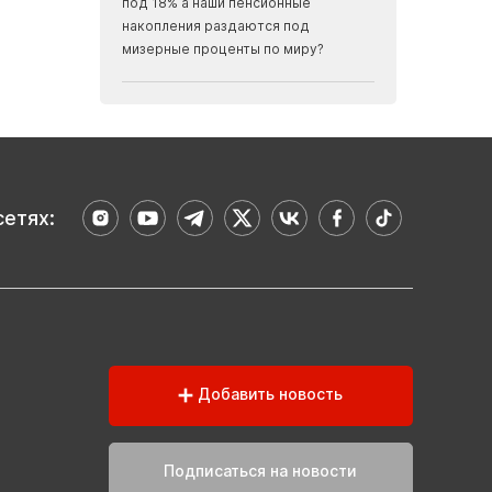
под 18% а наши пенсионные
скалах...
накопления раздаются под
мизерные проценты по миру?
сетях:
Добавить новость
Подписаться на новости