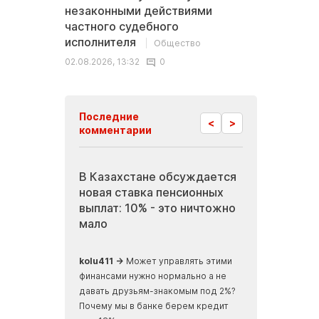
незаконными действиями
частного судебного
исполнителя
Общество
02.08.2026, 13:32
0
Последние
<
>
комментарии
з Актау
В Казахстане обсуждается
Инопланетны
оставления
новая ставка пенсионных
Мангистау: б
упных
выплат: 10% - это ничтожно
журналисты 
мало
древние зем
скрывавшиес
ализм, ничего не
kolu411 →
Может управлять этими
финансами нужно нормально а не
Apmaxa →
всё ч
давать друзьям-знакомым под 2%?
места отъезда...
Почему мы в банке берем кредит
мусорные баки...