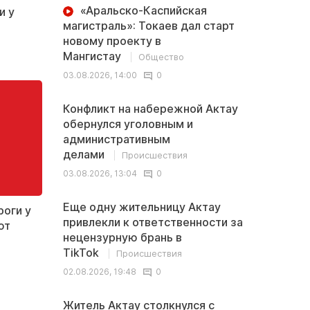
«Аральско-Каспийская
и у
магистраль»: Токаев дал старт
новому проекту в
Мангистау
Общество
03.08.2026, 14:00
0
Конфликт на набережной Актау
обернулся уголовным и
административным
делами
Происшествия
03.08.2026, 13:04
0
Еще одну жительницу Актау
роги у
привлекли к ответственности за
ют
нецензурную брань в
TikTok
Происшествия
02.08.2026, 19:48
0
Житель Актау столкнулся с