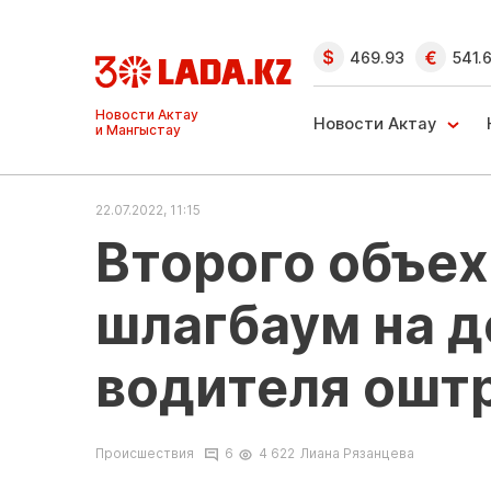
469.93
541.
Ақтау және
Манғыстау
Новости Актау
жаңалықтары
22.07.2022, 11:15
Второго объе
шлагбаум на д
водителя ошт
Происшествия
6
4 622
Лиана Рязанцева