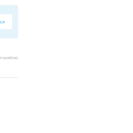
ся
тарий(ев)