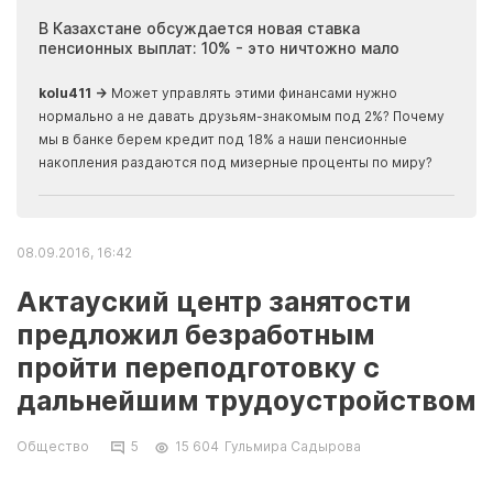
ия
В Казахстане обсуждается новая ставка
Иноп
пенсионных выплат: 10% - это ничтожно мало
журн
скры
kolu411 →
Может управлять этими финансами нужно
Apma
нормально а не давать друзьям-знакомым под 2%? Почему
прогн
мы в банке берем кредит под 18% а наши пенсионные
накопления раздаются под мизерные проценты по миру?
08.09.2016, 16:42
Актауский центр занятости
предложил безработным
пройти переподготовку с
дальнейшим трудоустройством
Общество
5
15 604
Гульмира Садырова
На переподготовку и повышение