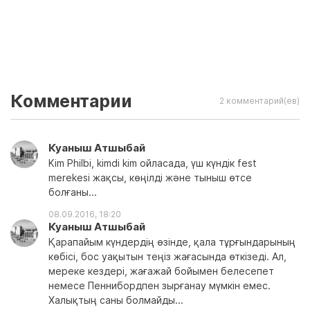
Комментарии
2 комментарий(ев)
Куаныш Атшыбай
Kim Philbi, kimdi kim oйласада, үш күндік fest
merekesi жақсы, көңілді және тыныш өтсе
болғаны...
08.09.2016, 18:20
Куаныш Атшыбай
Қарапайым күндердің өзінде, қала тұрғындарының
көбісі, бос уақытын теңіз жағасында өткізеді. Ал,
мереке кездері, жағажай бойымен белесепет
немесе Пеннибордпен зырғанау мүмкін емес.
Халықтың саны болмайды...