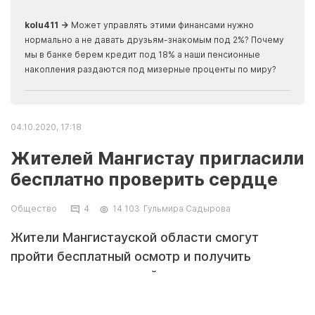
скры
kolu411 →
Может управлять этими финансами нужно
Apma
нормально а не давать друзьям-знакомым под 2%? Почему
прогн
мы в банке берем кредит под 18% а наши пенсионные
накопления раздаются под мизерные проценты по миру?
04.10.2020, 17:18
Жителей Мангистау пригласили
бесплатно проверить сердце
Общество
4
14 103
Гульмира Садырова
Жители Мангистауской области смогут
пройти бесплатный осмотр и получить
консультацию у врачей-кардиологов столицы
и региона. Приём будет вестись в течение
трёх дней. Об этом сообщили в