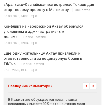
«Аральско-Каспийская магистраль»: Токаев дал
старт новому проекту в Мангистау
Общество
03.08.2026, 14:00
0
Конфликт на набережной Актау обернулся
уголовным и административным
делами
Происшествия
03.08.2026, 13:04
0
Еще одну жительницу Актау привлекли к
ответственности за нецензурную брань в
TikTok
Происшествия
02.08.2026, 19:48
0
<
>
Последние комментарии
ия
В Казахстане обсуждается новая ставка
Иноп
пенсионных выплат: 10% - это ничтожно мало
журн