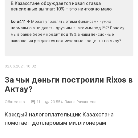
ия
В Казахстане обсуждается новая ставка
Иноп
пенсионных выплат: 10% - это ничтожно мало
журн
скры
kolu411 →
Может управлять этими финансами нужно
Apma
нормально а не давать друзьям-знакомым под 2%? Почему
прогн
мы в банке берем кредит под 18% а наши пенсионные
накопления раздаются под мизерные проценты по миру?
02.06.2021, 16:02
За чьи деньги построили Rixos в
Актау?
Общество
11
29 554
Лиана Рязанцева
Каждый налогоплательщик Казахстана
помогает долларовым миллионерам
возводить проекты стоимостью в миллиарды