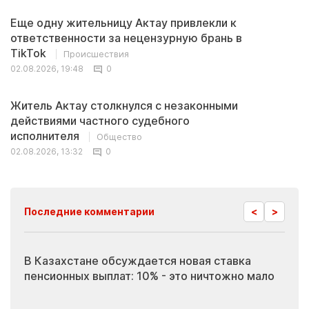
Еще одну жительницу Актау привлекли к
ответственности за нецензурную брань в
TikTok
Происшествия
02.08.2026, 19:48
0
Житель Актау столкнулся с незаконными
действиями частного судебного
исполнителя
Общество
02.08.2026, 13:32
0
<
>
Последние комментарии
В Казахстане обсуждается новая ставка
Ино
пенсионных выплат: 10% - это ничтожно мало
жур
скр