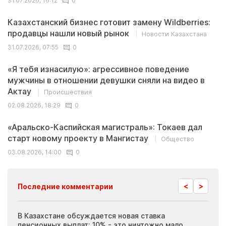
31.07.2026, 16:12
0
Казахстанский бизнес готовит замену Wildberries:
продавцы нашли новый рынок
Новости Казахстана
31.07.2026, 07:55
0
«Я тебя изнасилую»: агрессивное поведение
мужчины в отношении девушки сняли на видео в
Актау
Происшествия
02.08.2026, 18:29
0
«Аральско-Каспийская магистраль»: Токаев дал
старт новому проекту в Мангистау
Общество
03.08.2026, 14:00
0
<
>
Последние комментарии
ия
В Казахстане обсуждается новая ставка
Иноп
пенсионных выплат: 10% - это ничтожно мало
журн