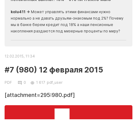
скры
kolu411 →
Может управлять этими финансами нужно
Apma
нормально а не давать друзьям-знакомым под 2%? Почему
прогн
мы в банке берем кредит под 18% а наши пенсионные
накопления раздаются под мизерные проценты по миру?
12.02.2015, 11:34
#7 (980) 12 февраля 2015
PDF
0
1 617
pdf_user
[attachment=295:980.pdf]