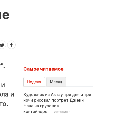
не
".
Самое читаемое
Неделя
Месяц
 и
ола и
Художник из Актау три дня и три
ночи рисовал портрет Джеки
то.
Чана на грузовом
контейнере
История в