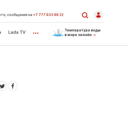
ото, сообщения на
+7 777 833 88 22
...
Температура воды
а
Lada TV
в море онлайн