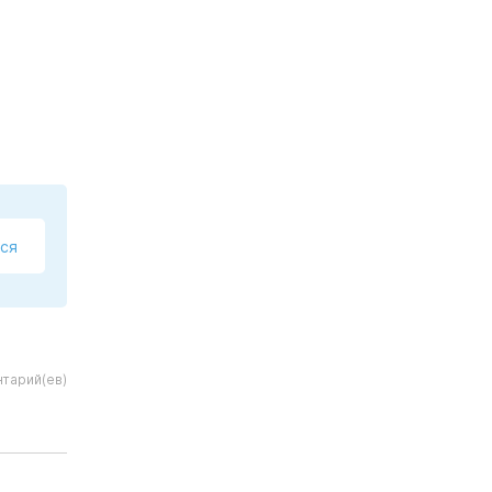
ся
тарий(ев)