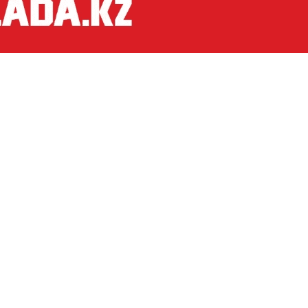
ая развернулась на повороте к 7 дому 4 микрорай
цейских, как я понял на личном авто, который стоя