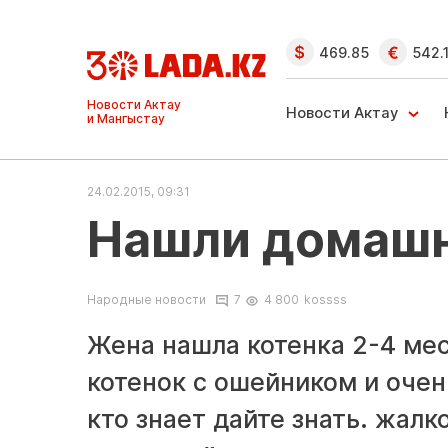
469.85
542.
Ақтау және
Манғыстау
Новости Актау
жаңалықтары
24.02.2015, 09:31
Нашли домашн
Народные новости
7
4 800
kossss
Жена нашла котенка 2-4 ме
котенок с ошейником и оче
кто знает дайте знать. жалк