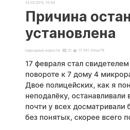
24.02.2015, 10:44
Причина остан
установлена
Народные новости
21
17 791
Omar76
17 февраля стал свидетелем
повороте к 7 дому 4 микрор
Двое полицейских, как я по
неподалёку, останавливали
почти у всех досматривали 
без понятых, скорее всего п