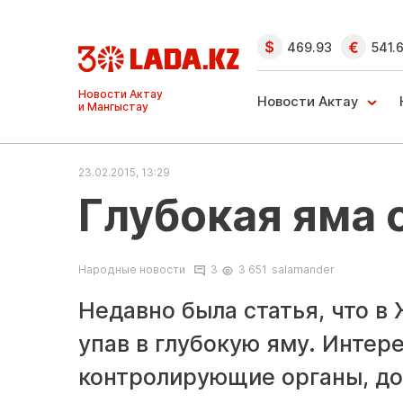
469.93
541.
Ақтау және
Манғыстау
Новости Актау
жаңалықтары
23.02.2015, 13:29
Глубокая яма 
Народные новости
3
3 651
salamander
Недавно была статья, что в
упав в глубокую яму. Интере
контролирующие органы, до