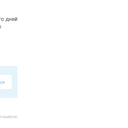
го дней
х
ся
тарий(ев)