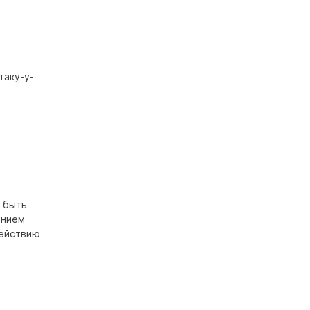
таку-у-
т быть
ением
действию