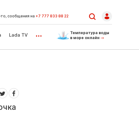
ото, сообщения на
+7 777 833 88 22
...
Температура воды
а
Lada TV
в море онлайн
очка