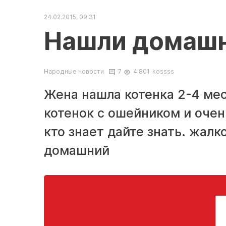
24.02.2015, 09:31
Нашли домашн
Народные новости
7
4 801
kossss
Жена нашла котенка 2-4 ме
котенок с ошейником и оче
кто знает дайте знать. жалк
домашний