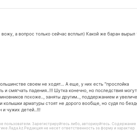
 вожу, а вопрос только сейчас всплыл) Какой же баран вырыл 
большинстве своем не ходят... А еще, у них есть "прослойка
и смягчать падения..!!! Шутка конечно, но последствия могу
чиновников похоже.., заняты другим.., поддержанием и увелич
а и колышки арматуры стоят не дорого вообще, но судя по без
и чужих детей..!!!
е пользователи. Зарегистрируйтесь либо, авторизуйтесь. Содержание
ике Лада.kz.Редакция не несет ответственность за форму и характер