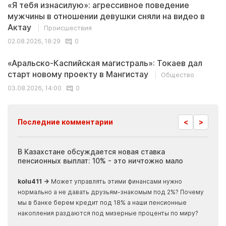
«Я тебя изнасилую»: агрессивное поведение
мужчины в отношении девушки сняли на видео в
Актау
Происшествия
02.08.2026, 18:29
0
«Аральско-Каспийская магистраль»: Токаев дал
старт новому проекту в Мангистау
Общество
03.08.2026, 14:00
0
<
>
Последние комментарии
ия
В Казахстане обсуждается новая ставка
Иноп
пенсионных выплат: 10% - это ничтожно мало
журн
скры
kolu411 →
Может управлять этими финансами нужно
Apma
нормально а не давать друзьям-знакомым под 2%? Почему
прогн
мы в банке берем кредит под 18% а наши пенсионные
накопления раздаются под мизерные проценты по миру?