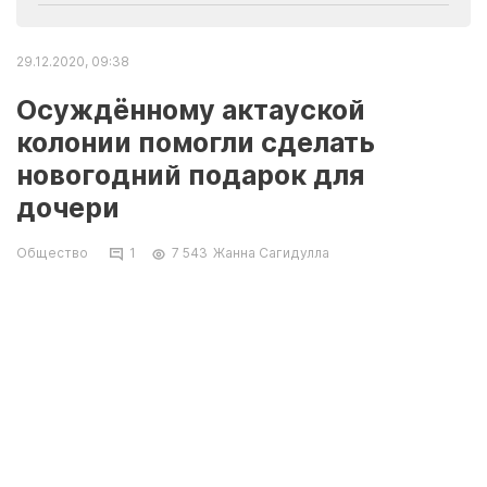
29.12.2020, 09:38
Осуждённому актауской
колонии помогли сделать
новогодний подарок для
дочери
Общество
1
7 543
Жанна Сагидулла
Осужденный Эмир Алхасов, находясь в
колонии, сделал подарок своей дочери. Он
изготовил детскую мебель, чтобы
обрадовать ребенка в канун Нового года.
После доставки подарка администрация
учреждения организовала для них
видеосвидание. Об этом сообщили в пресс-