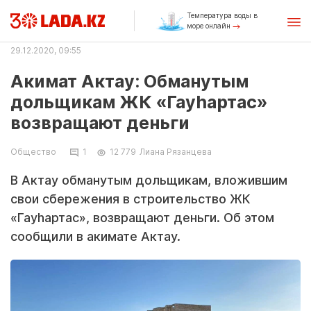
Температура воды в
море онлайн
29.12.2020, 09:55
Акимат Актау: Обманутым
дольщикам ЖК «Гауhартас»
возвращают деньги
Общество
1
12 779
Лиана Рязанцева
В Актау обманутым дольщикам, вложившим
свои сбережения в строительство ЖК
«Гауhартас», возвращают деньги. Об этом
сообщили в акимате Актау.