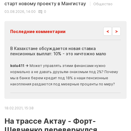
старт новому проекту в Мангистау
Общество
03.08.2026, 14:00
0
<
>
Последние комментарии
ия
В Казахстане обсуждается новая ставка
Иноп
пенсионных выплат: 10% - это ничтожно мало
журн
скры
kolu411 →
Может управлять этими финансами нужно
Apma
нормально а не давать друзьям-знакомым под 2%? Почему
прогн
мы в банке берем кредит под 18% а наши пенсионные
накопления раздаются под мизерные проценты по миру?
18.02.2021, 15:38
На трассе Актау - Форт-
Шевченко перевернулся