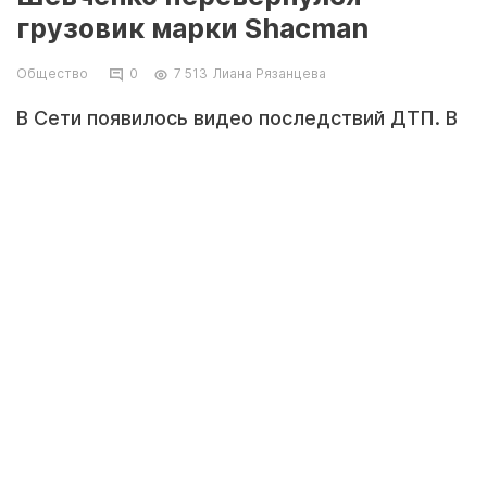
грузовик марки Shaсman
Общество
0
7 513
Лиана Рязанцева
В Сети появилось видео последствий ДТП. В
департаменте полиции рассказали
подробности аварии.
Кадр видео