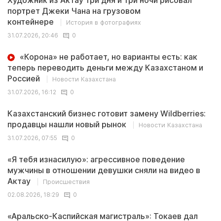
Художник из Актау три дня и три ночи рисовал
портрет Джеки Чана на грузовом
контейнере
История в фотографиях
31.07.2026, 20:46
0
«Корона» не работает, но варианты есть: как
теперь переводить деньги между Казахстаном и
Россией
Новости Казахстана
31.07.2026, 16:12
0
Казахстанский бизнес готовит замену Wildberries:
продавцы нашли новый рынок
Новости Казахстана
31.07.2026, 07:55
0
«Я тебя изнасилую»: агрессивное поведение
мужчины в отношении девушки сняли на видео в
Актау
Происшествия
02.08.2026, 18:29
0
«Аральско-Каспийская магистраль»: Токаев дал