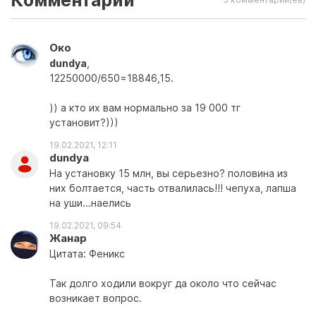
Комментарии
Око
dundya
,
12250000/650=18846,15.
)) а кто их вам нормально за 19 000 тг
установит?)))
19.02.2021, 12:11
dundya
На установку 15 млн, вы серьезно? половина из
них болтается, часть отвалилась!!! чепуха, лапша
на уши...наелись
19.02.2021, 09:54
Жанар
Цитата: Феникс
Так долго ходили вокруг да около что сейчас
возникает вопрос.