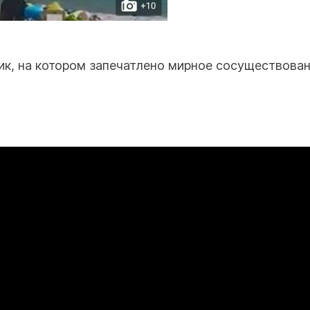
ик, на котором запечатлено мирное сосуществова