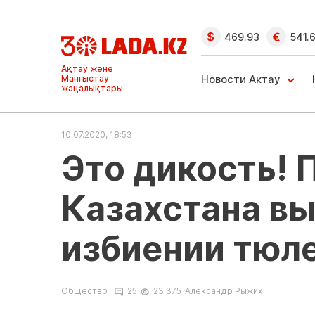
469.93
541.
Ақтау және
Манғыстау
Новости Актау
жаңалықтары
10.07.2020, 18:53
Это дикость! 
Казахстана вы
избиении тюле
Общество
25
23 375
Александр Рыжих