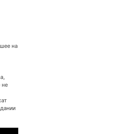
дшее на
а,
 не
хат
едании