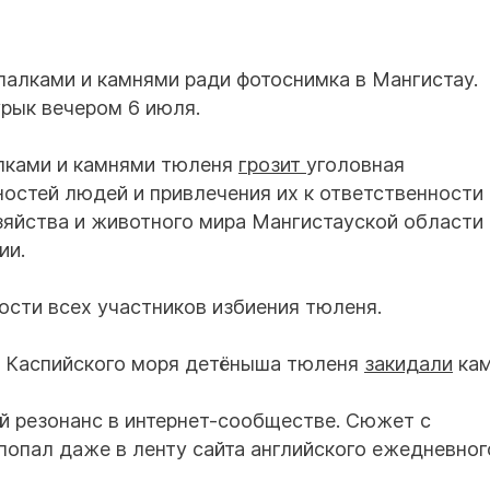
палками и камнями ради фотоснимка в Мангистау.
урык вечером 6 июля.
алками и камнями тюленя
грозит
уголовная
ностей людей и привлечения их к ответственности
зяйства и животного мира Мангистауской области
ии.
ости всех участников избиения тюленя.
у Каспийского моря детёныша тюленя
закидали
кам
й резонанс в интернет-сообществе. Сюжет с
опал даже в ленту сайта английского ежедневног