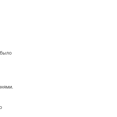
 было
нями.
о