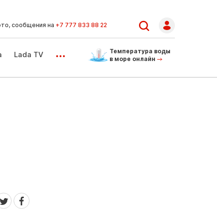
ото, сообщения на
+7 777 833 88 22
...
Температура воды
а
Lada TV
в море онлайн