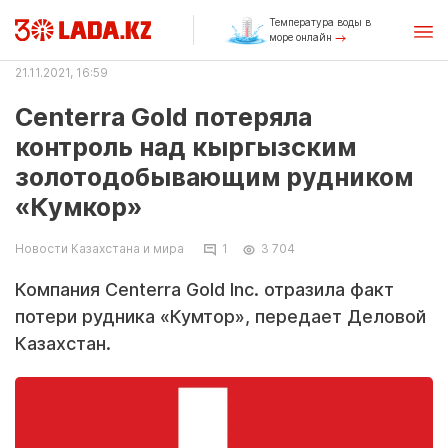
Температура воды в
море онлайн
21.11.2021, 16:59
Centerra Gold потеряла
контроль над кыргызским
золотодобывающим рудником
«Кумкор»
Новости Казахстана и мира
1
3 704
Компания Centerra Gold Inc. отразила факт
потери рудника «Кумтор», передает Деловой
Казахстан.