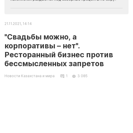
21.11.2021, 14:14
"Свадьбы можно, а
корпоративы – нет".
Ресторанный бизнес против
бессмысленных запретов
Новости Казахстана и мира
1
3 085
Шоумены, артисты, владельцы и работники
ресторанов опять не смогут заработать, если
новогодние корпоративы запретят.