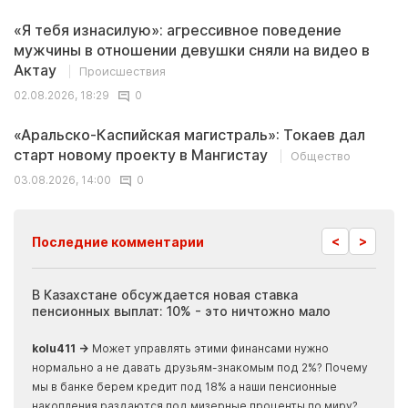
«Я тебя изнасилую»: агрессивное поведение
мужчины в отношении девушки сняли на видео в
Актау
Происшествия
02.08.2026, 18:29
0
«Аральско-Каспийская магистраль»: Токаев дал
старт новому проекту в Мангистау
Общество
03.08.2026, 14:00
0
<
>
Последние комментарии
ия
В Казахстане обсуждается новая ставка
Иноп
пенсионных выплат: 10% - это ничтожно мало
журн
скры
kolu411 →
Может управлять этими финансами нужно
Apma
нормально а не давать друзьям-знакомым под 2%? Почему
прогн
мы в банке берем кредит под 18% а наши пенсионные
накопления раздаются под мизерные проценты по миру?