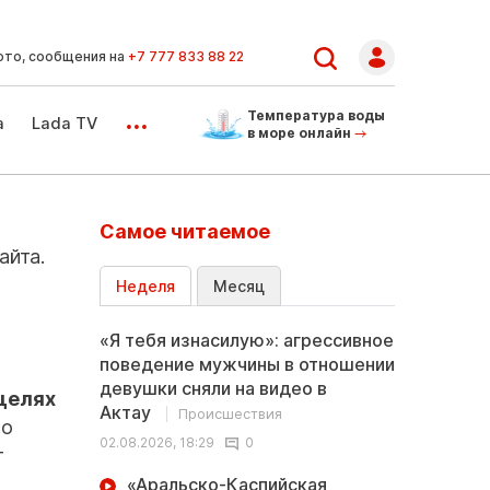
ото, сообщения на
+7 777 833 88 22
...
Температура воды
а
Lada TV
в море онлайн
Самое читаемое
айта.
Неделя
Месяц
«Я тебя изнасилую»: агрессивное
поведение мужчины в отношении
девушки сняли на видео в
целях
Актау
Происшествия
мо
02.08.2026, 18:29
0
т
«Аральско-Каспийская