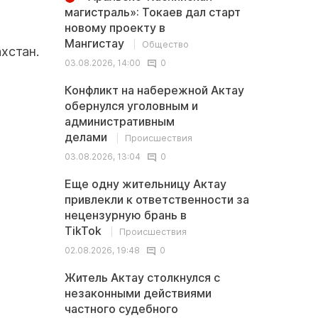
магистраль»: Токаев дал старт
новому проекту в
Мангистау
Общество
хстан.
03.08.2026, 14:00
0
Конфликт на набережной Актау
обернулся уголовным и
административным
делами
Происшествия
03.08.2026, 13:04
0
Еще одну жительницу Актау
привлекли к ответственности за
нецензурную брань в
TikTok
Происшествия
02.08.2026, 19:48
0
Житель Актау столкнулся с
незаконными действиями
частного судебного