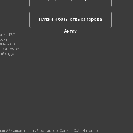
Пляжи и базы отдыха города
Актау
ание 17/1
фоны:
амы - 60-
нная почта:
ый отдел -
лан Айдашов, главный редактор: Хапина С.И., Интернет-