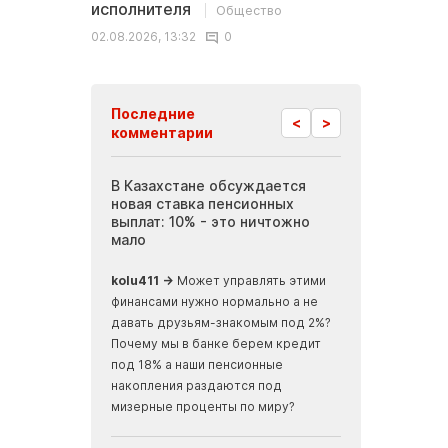
исполнителя
Общество
02.08.2026, 13:32
0
Последние
<
>
комментарии
 Актау требуют
В Казахстане обсуждается
Инопланетные
 вакансий в
новая ставка пенсионных
Мангистау: бр
иятиях
выплат: 10% - это ничтожно
журналисты п
мало
земли, скрыва
океаном
ализм, ничего не
kolu411 →
Может управлять этими
Apmaxa →
всё ч
финансами нужно нормально а не
места отъезда...
давать друзьям-знакомым под 2%?
мусорные баки...
Почему мы в банке берем кредит
скалах...
под 18% а наши пенсионные
накопления раздаются под
мизерные проценты по миру?