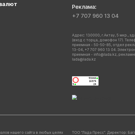
валют
Реклама:
+7 707 960 13 04
Адрес: 130000, г.Актау, 5 мкр., зд
(вход с торца, домофон 17). Теле
приемная - 50-50-85, отдел рекл
13-04, +7 707 960 13 04. Электро
приемная -
info@lada.kz
, рекламн
lada@lada.kz
алов нашего сайта в любых целях
ТОО "Лада Пресс". Директор: Баг