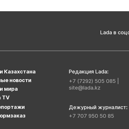
Lada в соц
и Казахстана
Редакция Lada:
ые новости
+7 (7292) 505 085
|
site@lada.kz
и мира
a TV
епортажи
Дежурный журналист:
ормзаказ
+7 707 950 50 85