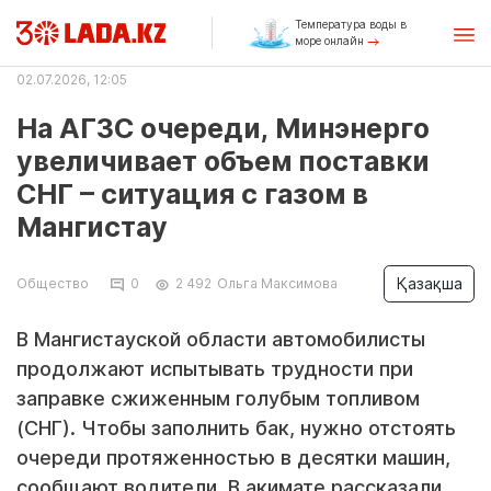
Температура воды в
море онлайн
02.07.2026, 12:05
На АГЗС очереди, Минэнерго
увеличивает объем поставки
СНГ – ситуация с газом в
Мангистау
Қазақша
Общество
0
2 492
Ольга Максимова
В Мангистауской области автомобилисты
продолжают испытывать трудности при
заправке сжиженным голубым топливом
(СНГ). Чтобы заполнить бак, нужно отстоять
очереди протяженностью в десятки машин,
сообщают водители. В акимате рассказали,