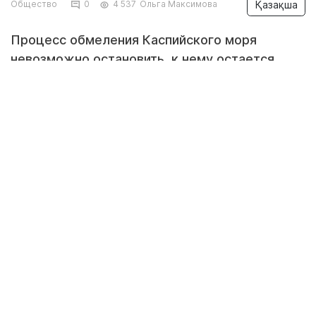
Қазақша
Общество
0
4 537
Ольга Максимова
Процесс обмеления Каспийского моря
невозможно остановить, к нему остается
только адаптироваться. Об этом заявил
заместитель начальника Государственной
службы надзора за использованием и охраной
водных ресурсов Азербайджана Алиага
Азизов, передает
Lada.kz
со ссылкой на
moscow-baku.ru
.