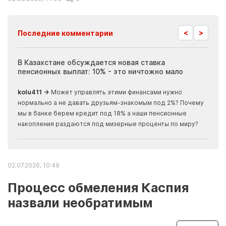
<
>
Последние комментарии
ия
В Казахстане обсуждается новая ставка
Иноп
пенсионных выплат: 10% - это ничтожно мало
журн
скры
kolu411 →
Может управлять этими финансами нужно
Apma
нормально а не давать друзьям-знакомым под 2%? Почему
прогн
мы в банке берем кредит под 18% а наши пенсионные
накопления раздаются под мизерные проценты по миру?
02.07.2026, 10:49
Процесс обмеления Каспия
назвали необратимым