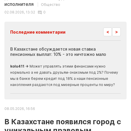
исполнителя
Общество
02.08.2026, 13:32
0
<
>
Последние комментарии
ия
В Казахстане обсуждается новая ставка
Иноп
пенсионных выплат: 10% - это ничтожно мало
журн
скры
kolu411 →
Может управлять этими финансами нужно
Apma
нормально а не давать друзьям-знакомым под 2%? Почему
прогн
мы в банке берем кредит под 18% а наши пенсионные
накопления раздаются под мизерные проценты по миру?
08.05.2026, 16:56
В Казахстане появился город с
уникальным правовым