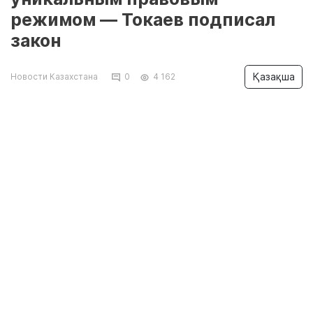
режимом — Токаев подписал
закон
Қазақша
Новости Казахстана
0
4 162
Президент Казахстана Касым-Жомарт Токаев
подписал конституционный закон,
устанавливающий специальный правовой
режим для города Алатау, направленный на
ускоренное развитие и привлечение
инвестиций, сообщает
Lada.kz
со ссылкой
на
Акорду
.