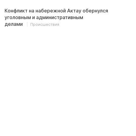
Конфликт на набережной Актау обернулся
уголовным и административным
делами
Происшествия
03.08.2026, 13:04
0
Еще одну жительницу Актау привлекли к
ответственности за нецензурную брань в
TikTok
Происшествия
02.08.2026, 19:48
0
Житель Актау столкнулся с незаконными
действиями частного судебного
исполнителя
Общество
02.08.2026, 13:32
0
<
>
Последние комментарии