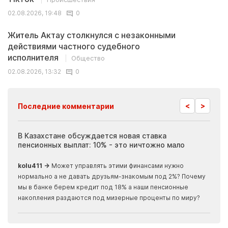
02.08.2026, 19:48
0
Житель Актау столкнулся с незаконными
действиями частного судебного
исполнителя
Общество
02.08.2026, 13:32
0
<
>
Последние комментарии
ия
В Казахстане обсуждается новая ставка
Иноп
пенсионных выплат: 10% - это ничтожно мало
журн
скры
kolu411 →
Может управлять этими финансами нужно
Apma
нормально а не давать друзьям-знакомым под 2%? Почему
прогн
мы в банке берем кредит под 18% а наши пенсионные
накопления раздаются под мизерные проценты по миру?