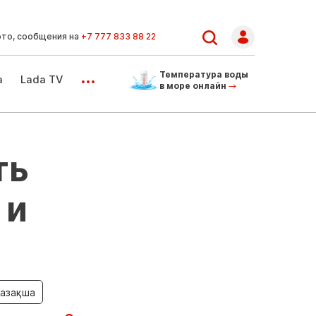
ото, сообщения на
+7 777 833 88 22
...
Температура воды
а
Lada TV
в море онлайн
ть
 и
азақша