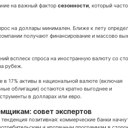
ание на важный фактор
сезонности
, который часто
прос на доллары минимален. Ближе к лету опреде
 компании получают финансирование и массово вы
ий всплеск спроса на иностранную валюту со ст
за рубеж.
ке в 17% активы в национальной валюте (включая
вные облигации) остаются кратно выгоднее и
струменты в долларах или евро.
емщикам: совет экспертов
, тенденция позитивная: коммерческие банки начну
потребительским и ипотечным программам в сторо