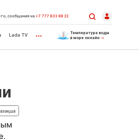
ото, сообщения на
+7 777 833 88 22
...
Температура воды
а
Lada TV
в море онлайн
ии
азақша
ным
е,