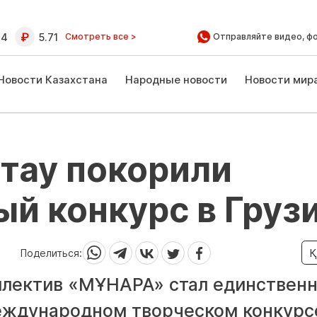
64
5.71
Смотреть все >
Отправляйте видео, ф
Новости Казахстана
Народные новости
Новости мир
тау покорили
й конкурс в Груз
Поделиться:
Қ
ллектив «МҰНАРА» стал единствен
еждународном творческом конкурс