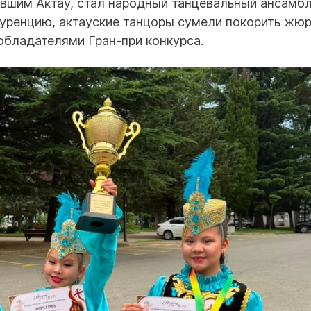
вшим Актау, стал народный танцевальный ансамб
уренцию, актауские танцоры сумели покорить жю
обладателями Гран-при конкурса.