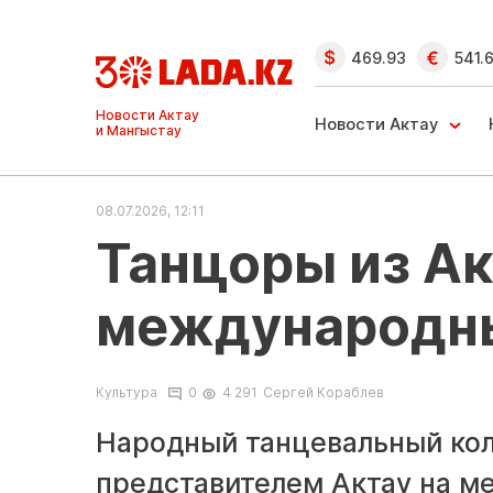
469.93
541.
Ақтау және
Манғыстау
Новости Актау
жаңалықтары
08.07.2026, 12:11
Танцоры из Ак
международны
Культура
0
4 291
Сергей Кораблев
Народный танцевальный ко
представителем Актау на м