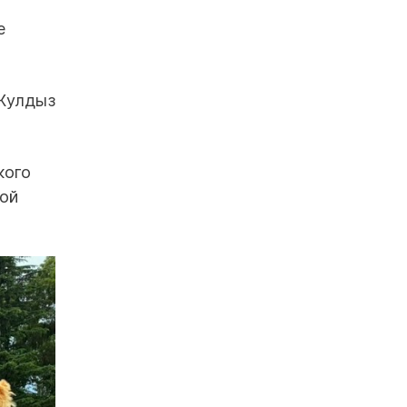
е
 Жулдыз
кого
кой