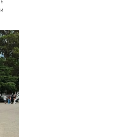
ль
ри