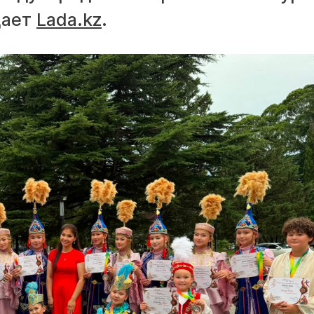
щает
Lada.kz
.